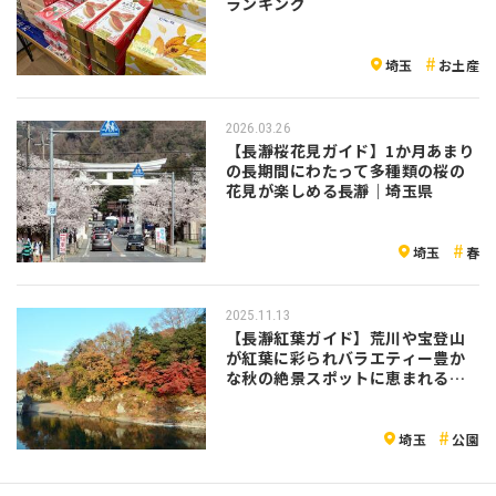
ランキング
埼玉
お土産
2026.03.26
【長瀞桜花見ガイド】1か月あまり
の長期間にわたって多種類の桜の
花見が楽しめる長瀞｜埼玉県
埼玉
春
2025.11.13
【長瀞紅葉ガイド】荒川や宝登山
が紅葉に彩られバラエティー豊か
な秋の絶景スポットに恵まれる長
瀞
埼玉
公園