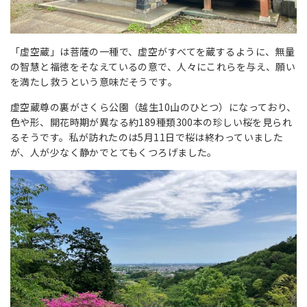
「虚空蔵」は菩薩の一種で、虚空がすべてを蔵するように、無量
の智慧と福徳をそなえているの意で、
人々にこれらを与え、願い
を満たし救うという意味だそうです。
虚空蔵尊の裏がさくら公園（越生10山のひとつ）になっており、
色や形、開花時期が異なる約189種類300本の珍しい桜を見られ
るそうです。私が訪れたのは5月11日で桜は終わっていました
が、人が少なく静かでとてもくつろげました。