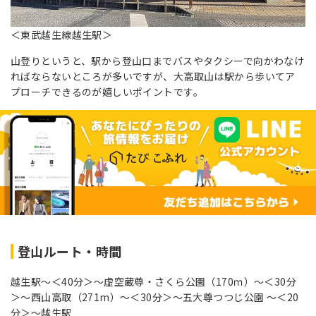
＜東武越生線越生駅＞
山登りというと、駅から登山口までバスやタクシーで向かわなけ
ればならないところが多いですが、大高取山は駅から歩いてア
プローチできるのが嬉しいポイントです。
登山ルート・時間
越生駅～＜40分＞～虚空蔵尊・さくら公園（170ｍ）～＜30分
＞～西山高取（271m）～＜30分＞～五大尊つつじ公園 ～＜20
分＞～越生駅