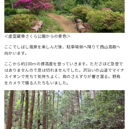
＜虚空蔵尊さくら公園からの景色＞
ここでしばし風景を楽しんだ後、駐車場側へ降りて西山高取へ
向かいます。
ここから約100ｍの標高差を登っていきます。たださほど急登で
はありませんので息は切れませんでした。沢沿いの山道でマイナ
スイオンで充ちて気持ちよく、鳥のさえずりが響き渡る。野鳥
をカメラで撮る人たちもいました。