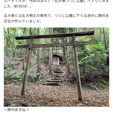
ルートですが、今回はあえて「五大尊つつじ公園」へ下りてみま
した（約30分）。
五大尊とは五大明王の尊称で、つつじ公園に下りる途中に摩利支
天社が佇んでいました。
＜摩利支天社＞