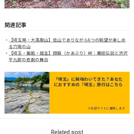
関連記事
【埼玉県・大高取山】低山でありながら6つの眺望が楽しめ
る穴場の山
【埼玉・飯能・越生】顔振（かあぶり）峠：義経伝説と渋沢
平九郎の悲劇の舞台
「
埼玉
」に興味わいてきた？あなた
におすすめの『埼玉』旅行はこちら
※外部サイトに遷移します
Related post