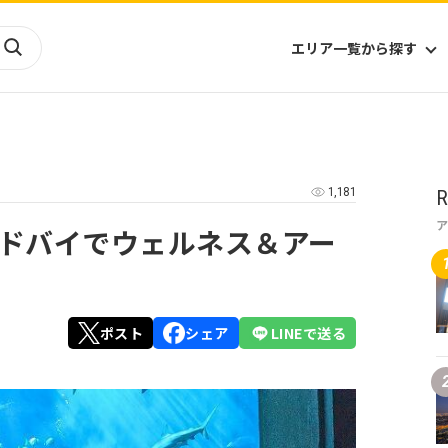
エリア一覧から探す
海外
山陰・山陽
ヨーロッパ
アフリカ
1,181
R
四国
アジア
ハワイ
九州
北米
ミクロネシア
ドバイでウェルネス＆アー
北陸
沖縄
中南米
オセアニア
中近東
南太平洋
ポスト
シェア
LINEで送る