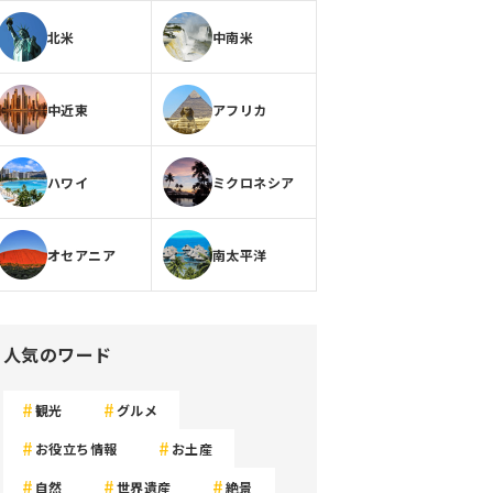
北米
中南米
中近東
アフリカ
ハワイ
ミクロネシア
オセアニア
南太平洋
人気のワード
観光
グルメ
お役立ち情報
お土産
自然
世界遺産
絶景