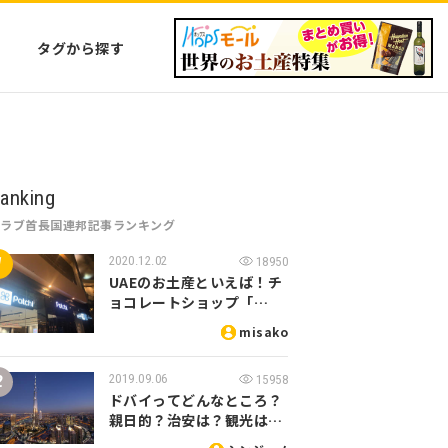
タグから探す
anking
アラブ首長国連邦記事ランキング
2020.12.02
18950
UAEのお土産といえば！チ
ョコレートショップ「…
misako
2019.09.06
15958
ドバイってどんなところ？
親日的？治安は？観光は…