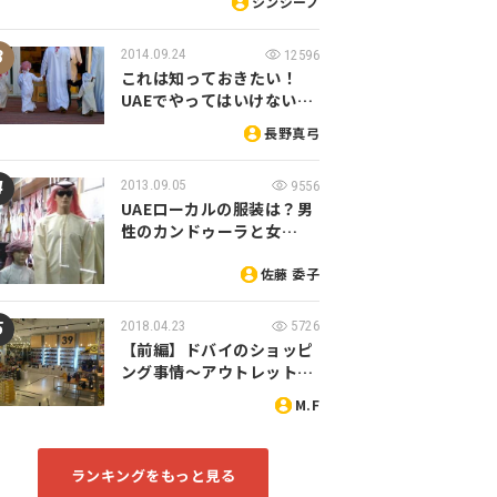
シンジーノ
2014.09.24
12596
これは知っておきたい！
UAEでやってはいけない…
長野真弓
2013.09.05
9556
UAEローカルの服装は？男
性のカンドゥーラと女…
佐藤 委子
2018.04.23
5726
【前編】ドバイのショッピ
ング事情～アウトレット…
M.F
ランキングをもっと見る