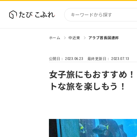
ホーム
中近東
アラブ首長国連邦
国内
北海道
2023.06.23
2023.07.13
公開日：
最終更新日：
東北
関東
女子旅にもおすすめ！
中部・
トな旅を楽しもう！
近畿