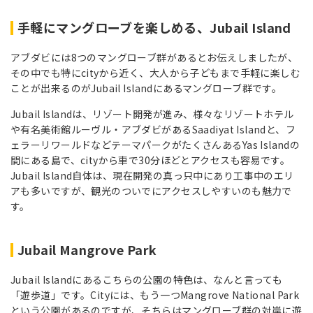
手軽にマングローブを楽しめる、Jubail Island
アブダビには8つのマングローブ群があるとお伝えしましたが、
その中でも特にcityから近く、大人から子どもまで手軽に楽しむ
ことが出来るのがJubail Islandにあるマングローブ群です。
Jubail Islandは、リゾート開発が進み、様々なリゾートホテル
や有名美術館ルーヴル・アブダビがあるSaadiyat Islandと、フ
ェラーリワールドなどテーマパークがたくさんあるYas Islandの
間にある島で、cityから車で30分ほどとアクセスも容易です。
Jubail Island自体は、現在開発の真っ只中にあり工事中のエリ
アも多いですが、観光のついでにアクセスしやすいのも魅力で
す。
Jubail Mangrove Park
Jubail Islandにあるこちらの公園の特色は、なんと言っても
「遊歩道」です。Cityには、もう一つMangrove National Park
という公園があるのですが、そちらはマングローブ群の対岸に遊