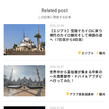
Related post
この記事に関連する記事
2026.02.08
【エジプト】空路でカイロに戻り
現代のカイロ観光そして帰国の途
へ（7日目から8日目）
エジプト
観光
2026.02.07
世界中から富裕層が集まる中東の
一大商業都市・ドバイ＆アブダビ
へ行ってみた！
アラブ首長国連邦
観光
2026.01.30