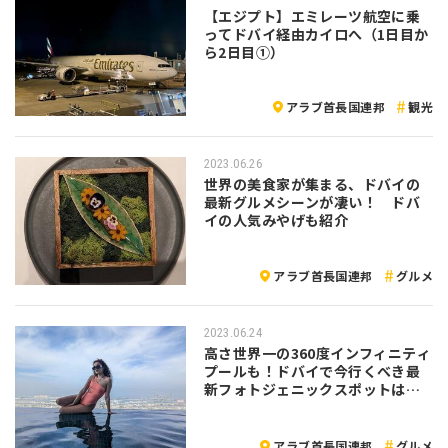
【エジプト】エミレーツ航空に乗
ってドバイ経由カイロへ（1日目か
ら2日目①）
アラブ首長国連邦
観光
2023.06.26
世界の美食家が集まる、ドバイの
最新グルメシーンが凄い！ ドバ
イの人気みやげも紹介
アラブ首長国連邦
グルメ
2023.06.24
高さ世界一の360度インフィニティ
プールも！ドバイで今行くべき最
新フォトジェニックスポットはコ
コ！
アラブ首長国連邦
グルメ