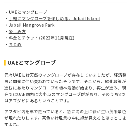
UAEとマングローブ
手軽にマングローブを楽しめる、Jubail Island
Jubail Mangrove Park
楽しみ方
料金とチケット(2022年11月現在)
まとめ
UAEとマングローブ
元々UAEには天然のマングローブが存在していましたが、経済発
展と開発に伴い失われていったそうです。そこから、緑化政策が
進むにあたりマングローブの植林活動が始まり、再生が進み、現
在ではUAE国内に大小13のマングローブ群があり、そのうち8つ
はアブダビにあるということです。
アブダビ内を車で走っていると、急に海の上に緑が生い茂る景色
が現れたりします。茶色いけ風景の中に緑が見えるとほっとしま
すよね。