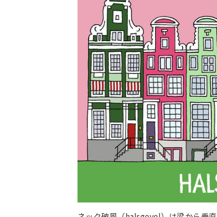
ネック破風（halsgevel）は梁か