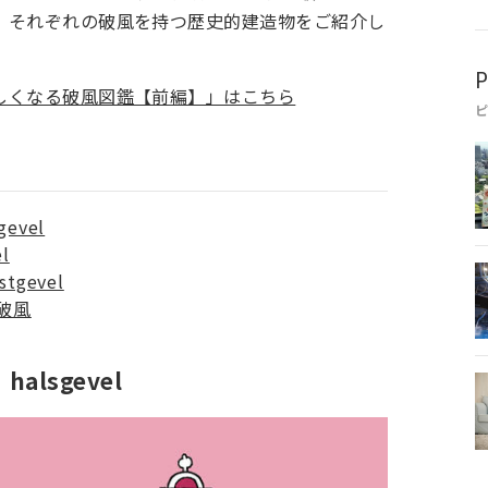
、それぞれの破風を持つ歴史的建造物をご紹介し
P
しくなる破風図鑑【前編】」はこちら
evel
l
gevel
ム破風
lsgevel