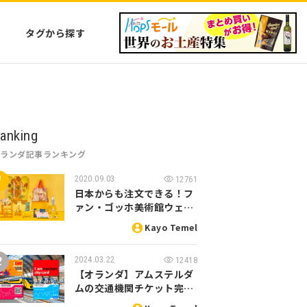
タグから探す
anking
オランダ記事ランキング
2020.09.03
12761
日本からも注文できる！フ
ァン・ゴッホ美術館ウェ…
Kayo Temel
2024.03.22
12418
【オランダ】アムステルダ
ムの交通機関チケット完…