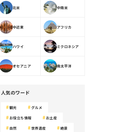
北米
中南米
中近東
アフリカ
ハワイ
ミクロネシア
オセアニア
南太平洋
人気のワード
観光
グルメ
お役立ち情報
お土産
自然
世界遺産
絶景