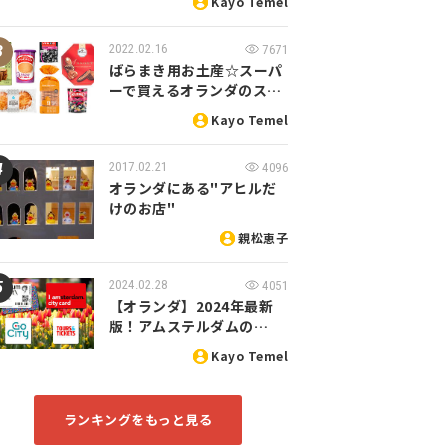
Kayo Temel
2022.02.16
7671
ばらまき用お土産☆スーパ
ーで買えるオランダのス…
Kayo Temel
2017.02.21
4096
オランダにある"アヒルだ
けのお店"
親松恵子
2024.02.28
4051
【オランダ】2024年最新
版！アムステルダムの…
Kayo Temel
ランキングをもっと見る