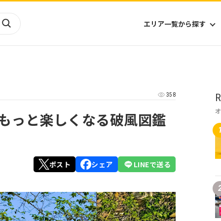
エリア一覧から探す
海外
山陰・山陽
ヨーロッパ
アフリカ
358
R
四国
アジア
ハワイ
九州
北米
ミクロネシア
もっと楽しくなる破風図鑑
北陸
沖縄
中南米
オセアニア
中近東
南太平洋
ポスト
シェア
LINEで送る