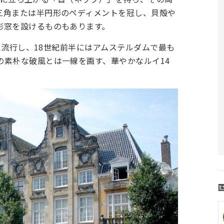
三角または半円形のペディメントを冠し、貝殻や
形窓を設けるものもあります。
ろに流行し、18世紀前半にはアムステルダムで最も
の素朴な破風とは一線を画す、華やかなルイ14