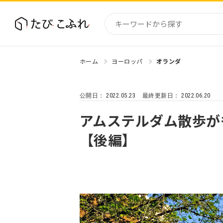
ホーム
ヨーロッパ
オランダ
国内
北海道
2022.05.23
2022.06.20
公開日：
最終更新日：
東北
関東
アムステルダム散歩が
中部・
【後編】
近畿