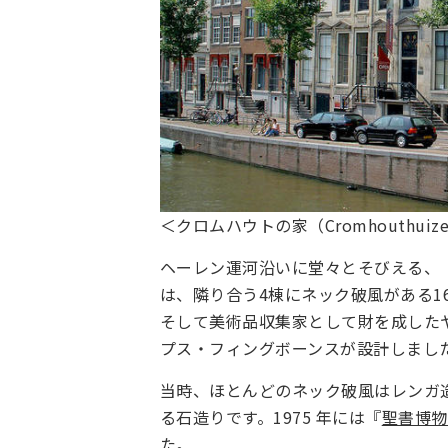
＜クロムハウトの家（Cromhouthuiz
ヘーレン運河沿いに堂々とそびえる、『クロ
は、隣り合う4棟にネック破風がある1
そして美術品収集家として財を成した
プス・フィングボーンスが設計しまし
当時、ほとんどのネック破風はレンガ
る石造りです。1975 年には『
聖書博物館
た。