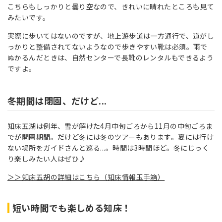
こちらもしっかりと曇り空なので、きれいに晴れたところも見て
みたいです。
実際に歩いてはないのですが、地上遊歩道は一方通行で、道がし
っかりと整備されてないようなので歩きやすい靴は必須。雨で
ぬかるんだときは、自然センターで長靴のレンタルもできるよう
ですよ。
冬期間は閉園、だけど...
知床五湖は例年、雪が解けた4月中旬ごろから11月の中旬ごろま
でが開園期間。だけど冬には冬のツアーもあります。夏には行け
ない場所をガイドさんと巡る...。時間は3時間ほど。冬にじっく
り楽しみたい人はぜひ♪
＞＞知床五胡の詳細はこちら（知床情報玉手箱）
短い時間でも楽しめる知床！