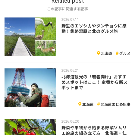
Related post
この記事に関連する記事
2026.07.11
野生のエゾシカやタンチョウに感
動！釧路湿原と北のグルメ旅
北海道
グルメ
2026.06.21
北海道観光の「若者向け」おすす
めスポットはここ！ 定番から新ス
ポットまで
北海道
北海道まとめ記事
2026.06.20
野菜や果物から始まる野菜ソムリ
エ的旅の組み立て方｜北海道・仁