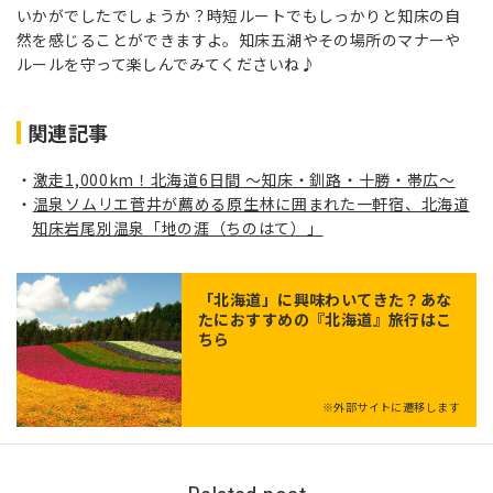
いかがでしたでしょうか？時短ルートでもしっかりと知床の自
然を感じることができますよ。知床五湖やその場所のマナーや
ルールを守って楽しんでみてくださいね♪
関連記事
激走1,000km！北海道6日間 ～知床・釧路・十勝・帯広～
温泉ソムリエ菅井が薦める原生林に囲まれた一軒宿、北海道
知床岩尾別温泉「地の涯（ちのはて）」
「
北海道
」に興味わいてきた？あな
たにおすすめの『北海道』旅行はこ
ちら
※外部サイトに遷移します