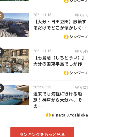
シンジーノ
2021.11.18
6916
【大分・日田豆田】散策す
るだけでどこか懐かしく…
シンジーノ
2021.11.15
6549
【七島藺（しちとうい）】
大分の国東半島でしか作…
シンジーノ
2022.06.26
6121
週末でも気軽に行ける船
旅！神戸から大分へ、そ
の…
Hinata J.Yoshioka
ランキングをもっと見る