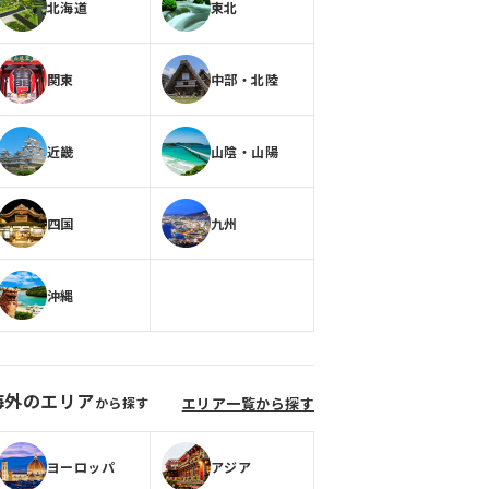
北海道
東北
関東
中部・北陸
近畿
山陰・山陽
四国
九州
沖縄
海外のエリア
から探す
エリア一覧から探す
ヨーロッパ
アジア