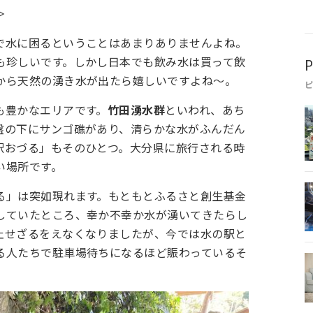
＞
で水に困るということはあまりありませんよね。
も珍しいです。しかし日本でも飲み水は買って飲
P
から天然の湧き水が出たら嬉しいですよね～。
も豊かなエリアです。
竹田湧水群
といわれ、あち
盤の下にサンゴ礁があり、清らかな水がふんだん
駅おづる」もそのひとつ。大分県に旅行される時
い場所です。
る」は突如現れます。もともとふるさと創生基金
していたところ、幸か不幸か水が湧いてきたらし
止せざるをえなくなりましたが、今では水の駅と
る人たちで駐車場待ちになるほど賑わっているそ