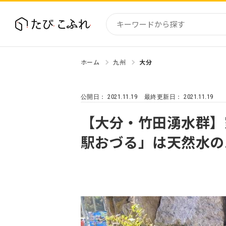
ホーム
九州
大分
国内
北海道
2021.11.19
2021.11.19
公開日：
最終更新日：
東北
関東
【大分・竹田湧水群】
中部・
駅おづる」は天然水の
近畿