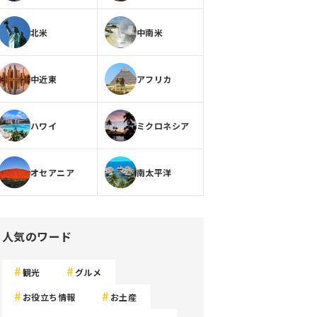
北米
中南米
中近東
アフリカ
ハワイ
ミクロネシア
オセアニア
南太平洋
人気のワード
観光
グルメ
お役立ち情報
お土産