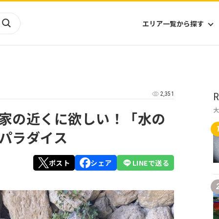
エリア一覧から探す
海外
山陰・山陽
ヨーロッパ
アフリカ
2,351
R
四国
アジア
ハワイ
九州
北米
ミクロネシア
家の近くに欲しい！「水の
北陸
沖縄
中南米
オセアニア
パラダイス
中近東
南太平洋
ポスト
シェア
LINEで送る