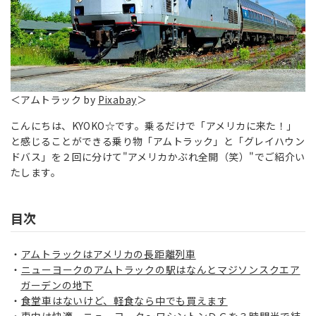
＜アムトラック by
Pixabay
＞
こんにちは、KYOKO☆です。乗るだけで「アメリカに来た！」
と感じることができる乗り物「アムトラック」と「グレイハウン
ドバス」を２回に分けて"アメリカかぶれ全開（笑）"でご紹介い
たします。
目次
アムトラックはアメリカの長距離列車
ニューヨークのアムトラックの駅はなんとマジソンスクエア
ガーデンの地下
食堂車はないけど、軽食なら中でも買えます
車内は快適 ニューヨーク～ワシントンＤＣを３時間半で結