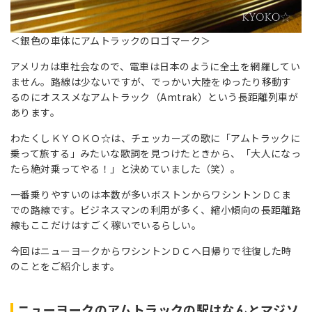
＜銀色の車体にアムトラックのロゴマーク＞
アメリカは車社会なので、電車は日本のように全土を網羅してい
ません。路線は少ないですが、でっかい大陸をゆったり移動す
るのにオススメなアムトラック（Amtrak）という長距離列車が
あります。
わたくしＫＹＯＫＯ☆は、チェッカーズの歌に「アムトラックに
乗って旅する」みたいな歌詞を見つけたときから、「大人になっ
たら絶対乗ってやる！」と決めていました（笑）。
一番乗りやすいのは本数が多いボストンからワシントンＤＣま
での路線です。ビジネスマンの利用が多く、縮小傾向の長距離路
線もここだけはすごく稼いでいるらしい。
今回はニューヨークからワシントンＤＣへ日帰りで往復した時
のことをご紹介します。
ニューヨークのアムトラックの駅はなんとマジソ