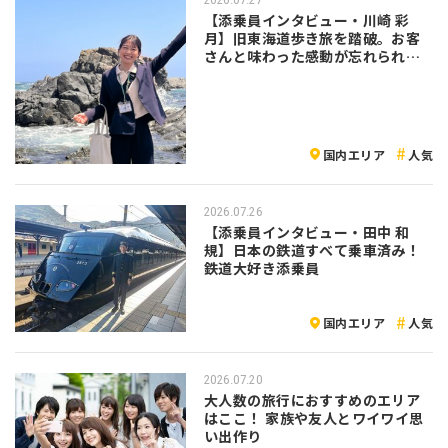
【添乗員インタビュー・川崎 彩
月】旧東海道歩き旅を踏破。お客
さんと味わった感動が忘れられな
い
国内エリア
人気
2026.07.26
【添乗員インタビュー・田中 和
規】日本の鉄道すべて乗車済み！
鉄道大好き添乗員
国内エリア
人気
2026.07.20
大人数の旅行におすすめのエリア
はここ！ 家族や友人とワイワイ思
い出作り