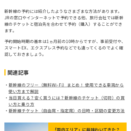
新幹線の予約には紹介したようなさまざまな方法があります。
JRの窓口やインターネットで予約できる他、旅行会社では新幹
線のチケットと宿泊先を合わせて予約（購入）することができ
ます。
予約開始時期の基本は1ヵ月前の10時からですが、事前受付や、
スマートEX、エクスプレス予約などでも違ってくるのでよく確
認しておきましょう。
関連記事
新幹線のフリー（無料Wi-Fi）まとめ！ 使用できる車両から
使い方まで解説
当日買える？安く買うには？新幹線のチケット（切符）の買
い方と乗り方
新幹線チケット（自由席・指定席）の日時・区間の変更方法
「
国内エリア
」に興味わいてきた？