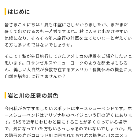
はじめに
皆さまこんにちは！夏も中盤にさしかかりましたが、まだまだ
暑くて出かけるのも一苦労ですよね。秋に入ると出かけやすい
気候になり、そろそろ年末旅行の計画を立てたいなーと考えてい
る方も多いのではないでしょうか。
そこで！私が先日旅行してきたアメリカの絶景をご紹介したいと
思います。ロサンゼルスやニューヨークのような都会はもちろ
ん、美しい大自然が多数存在するアメリカ！長期休みの機会に大
自然を堪能しに行きませんか？
岩と川の圧巻の景色
今回私がおすすめしたいスポットはホースシューベンドです。ホ
ースシューベンドはアリゾナ州のペイジという町の近くにありま
す。SNSで近年じわじわと目にすることが多くなっている場所
で、気になっていた方もいらっしゃるのではないでしょうか。馬
の蹄形の岩がコロラド川に囲まれており岩の褐色と川のエメラ