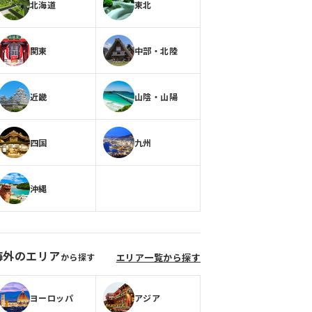
北海道
東北
関東
中部・北陸
近畿
山陰・山陽
四国
九州
沖縄
海外のエリア
から探す
エリア一覧から探す
ヨーロッパ
アジア