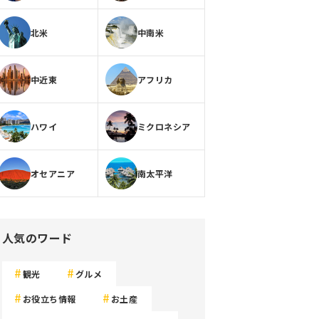
北米
中南米
中近東
アフリカ
ハワイ
ミクロネシア
オセアニア
南太平洋
人気のワード
観光
グルメ
お役立ち情報
お土産