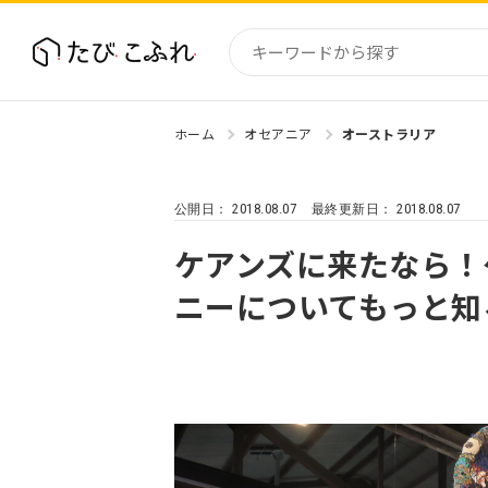
ホーム
オセアニア
オーストラリア
国内
北海道
2018.08.07
2018.08.07
公開日：
最終更新日：
東北
関東
ケアンズに来たなら！
中部・
ニーについてもっと知
近畿