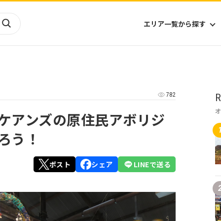
エリア一覧から探す
海外
山陰・山陽
ヨーロッパ
アフリカ
782
R
四国
アジア
ハワイ
九州
北米
ミクロネシア
ケアンズの原住民アボリジ
北陸
沖縄
中南米
オセアニア
ろう！
中近東
南太平洋
ポスト
シェア
LINEで送る