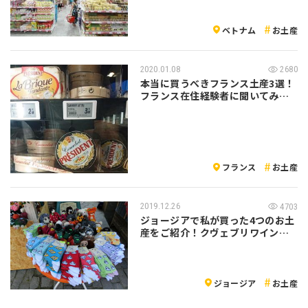
ったり
ベトナム
お土産
2020.01.08
2680
本当に買うべきフランス土産3選！
フランス在住経験者に聞いてみま
した♪
フランス
お土産
2019.12.26
4703
ジョージアで私が買った4つのお土
産をご紹介！クヴェブリワインや
かわいい…
ジョージア
お土産