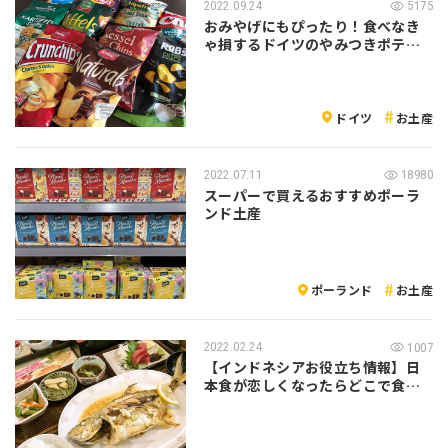
2022.09.24
5175
おみやげにもぴったり！食べなき
ゃ損するドイツのやみつきポテト
チップス …
ドイツ
お土産
2022.07.11
18980
スーパーで買えるおすすめポーラ
ンド土産
ポーランド
お土産
2022.02.24
1007
【インドネシアお役立ち情報】日
本食が恋しくなったらどこで食べ
られる・・…