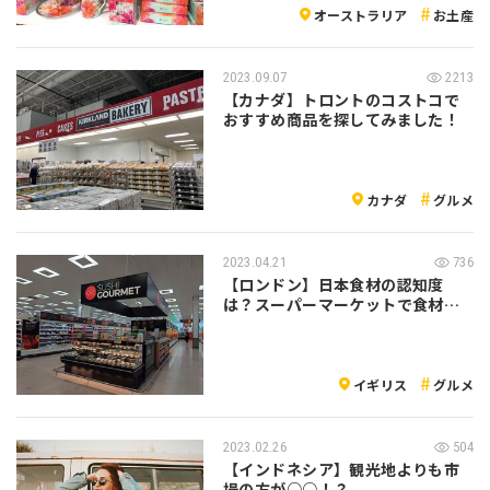
オーストラリア
お土産
2023.09.07
2213
【カナダ】トロントのコストコで
おすすめ商品を探してみました！
カナダ
グルメ
2023.04.21
736
【ロンドン】日本食材の認知度
は？スーパーマーケットで食材を
チェック！
イギリス
グルメ
2023.02.26
504
【インドネシア】観光地よりも市
場の方が○○！？