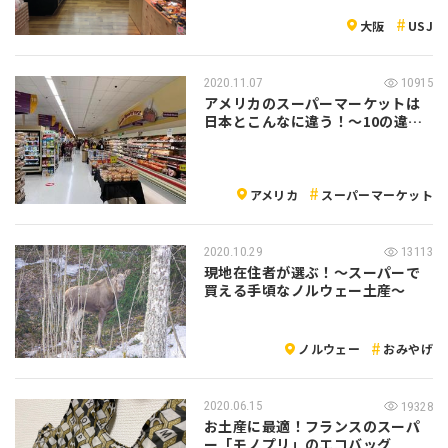
にスーパ…
大阪
USJ
2020.11.07
10915
アメリカのスーパーマーケットは
日本とこんなに違う！～10の違い
をピック…
アメリカ
スーパーマーケット
2020.10.29
13113
現地在住者が選ぶ！〜スーパーで
買える手頃なノルウェー土産〜
ノルウェー
おみやげ
2020.06.15
19328
お土産に最適！フランスのスーパ
ー「モノプリ」のエコバッグ