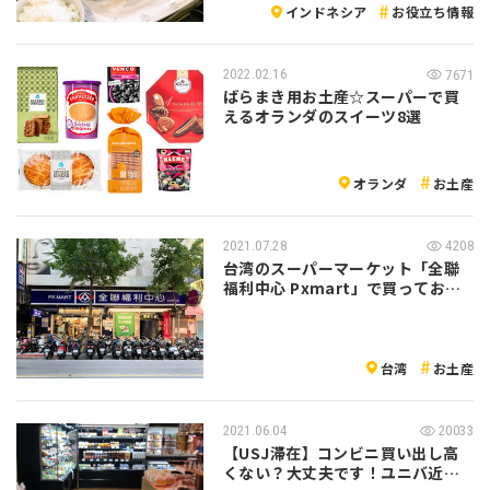
インドネシア
お役立ち情報
2022.02.16
7671
ばらまき用お土産☆スーパーで買
えるオランダのスイーツ8選
オランダ
お土産
2021.07.28
4208
台湾のスーパーマーケット「全聯
福利中心 Pxmart」で買っておき
たい…
台湾
お土産
2021.06.04
20033
【USJ滞在】コンビニ買い出し高
くない？大丈夫です！ユニバ近く