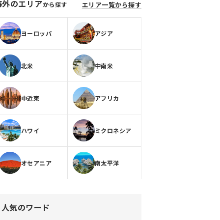
海外のエリア
から探す
エリア一覧から探す
ヨーロッパ
アジア
北米
中南米
中近東
アフリカ
ハワイ
ミクロネシア
オセアニア
南太平洋
人気のワード