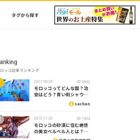
タグから探す
anking
モロッコ記事ランキング
2017.08.28
9693
モロッコってどんな国？治
安はどう？青い街シャウ…
sachan
2015.11.20
7404
モロッコの砂漠に住む絶世
の美女ベルベル人とは？…