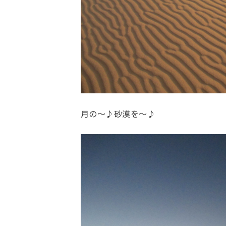
月の～♪砂漠を～
♪