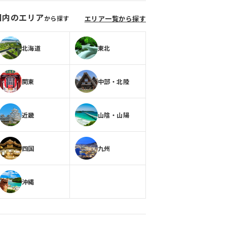
国内のエリア
から探す
エリア一覧から探す
北海道
東北
関東
中部・北陸
近畿
山陰・山陽
四国
九州
沖縄