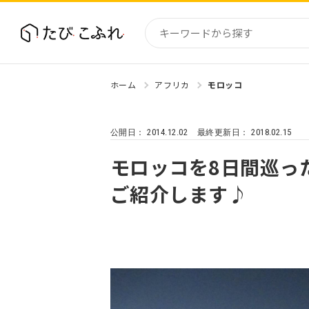
ホーム
アフリカ
モロッコ
国内
北海道
2014.12.02
2018.02.15
公開日：
最終更新日：
東北
関東
モロッコを8日間巡っ
中部・
ご紹介します♪
近畿