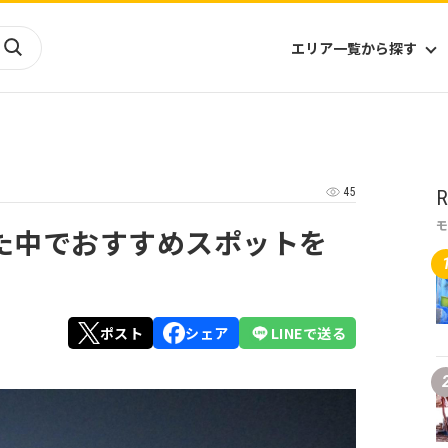
エリア一覧から探す
海外
山陰・山陽
ヨーロッパ
アフリカ
45
R
四国
アジア
ハワイ
九州
北米
ミクロネシア
た中でおすすめスポットを
北陸
沖縄
中南米
オセアニア
中近東
南太平洋
ポスト
シェア
LINEで送る