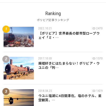
Ranking
ボリビア記事ランキング
2022.10.21
2470
【ボリビア】世界最長の都市型ロープウ
ェイ「ミ・…
2017.10.03
1570
廃墟好きにはたまらない！ボリビア・ウ
ユニの「列…
2018.04.25
1429
ウユニ塩湖に4日間滞在。塩のホテル、星
空観賞、…