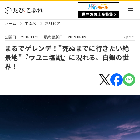
ホーム
中南米
ボリビア
2015.11.20
2019.05.09
279
公開日：
最終更新日：
まるでゲレンデ！"死ぬまでに行きたい絶
景地"『ウユニ塩湖』に現れる、白銀の世
界！