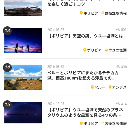
を楽しく過ごすコツ
ボリビア
お役立ち情報
2024.05.27
503
【ボリビア】天空の鏡、ウユニ塩湖とは
ボリビア
ウユニ塩湖
2016.03.22
498
ペルーとボリビアにまたがるチチカカ
湖。標高3800ｍを超える浮島での、…
ペルー
アンデス
2024.12.08
414
【ボリビア】ウユニ塩湖で天然のプラネ
タリウムのような星空を見る4つの条…
ボリビア
お役立ち情報