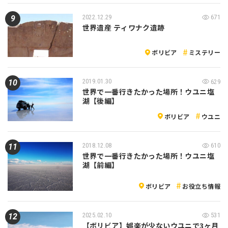
2022.12.29
671
世界遺産 ティワナク遺跡
ボリビア
ミステリー
2019.01.30
629
世界で一番行きたかった場所！ウユニ塩
湖【後編】
ボリビア
ウユニ
2018.12.08
610
世界で一番行きたかった場所！ウユニ塩
湖【前編】
ボリビア
お役立ち情報
2025.02.10
531
【ボリビア】娯楽が少ないウユニで3ヶ月