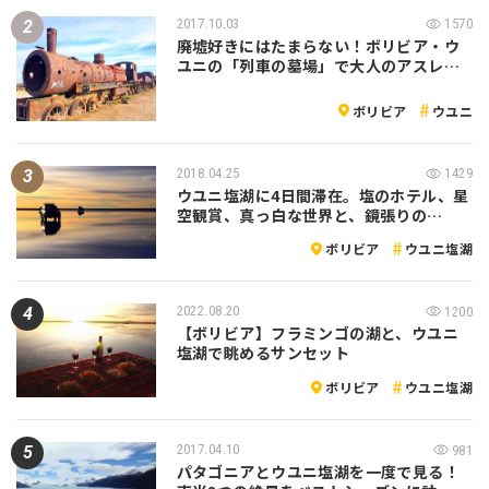
2017.10.03
1570
廃墟好きにはたまらない！ボリビア・ウ
ユニの「列車の墓場」で大人のアスレ…
ボリビア
ウユニ
2018.04.25
1429
ウユニ塩湖に4日間滞在。塩のホテル、星
空観賞、真っ白な世界と、鏡張りの…
ボリビア
ウユニ塩湖
2022.08.20
1200
【ボリビア】フラミンゴの湖と、ウユニ
塩湖で眺めるサンセット
ボリビア
ウユニ塩湖
2017.04.10
981
パタゴニアとウユニ塩湖を一度で見る！