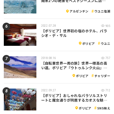
南米2つの絶景をベストシーズンに訪…
アルゼンチン
ウユニ塩湖
2022.07.28
905
【ボリビア】世界初の塩のホテル、パラ
シオ・デ・サル
ボリビア
ウユニ
2018.08.16
757
【自転車世界一周の旅】世界一標高の高
い道。ボリビア『ウトゥルンク火山』…
ボリビア
チャリダー
2022.09.27
712
【ボリビア】おしゃれなパラソルストリ
ートと魔女通りが同居するカオスな魅…
ボリビア
SNS映え