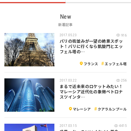
New
新着記事
2017.05.23
916
パリの街並みが一望の絶景スポッ
ト！パリに行くなら凱旋門とエッ
フェル塔の…
フランス
エッフェル塔
2017.03.22
256
まるで近未来のロケットみたい！
マレーシア近代化の象徴ペトロナ
スツインタ…
マレーシア
クアラルンプール
2017.03.15
4415