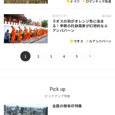
ドイツ
ロマンチック街道
2016.12.01
666
ラオスの街がオレンジ色に染ま
る！早朝の托鉢風景が幻想的なル
アンパバーン
ラオス
ルアンパバーン
1
2
3
4
5
Pick up
ピックアップ特集
全国の御朱印特集