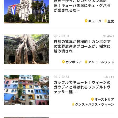
世界一かっこいいイケメン革命
家！キューバ国民にチェ・ゲバラ
が愛される理…
キューバ
歴史
2017.03.03
4571
自然の驚異が神秘的！カンボジア
の世界遺産タプロームが、樹木に
踏み潰され…
カンボジア
アンコールワット
2017.02.23
211
カラフルでキュート！ウィーンの
ガウディと呼ばれるフンデルトヴ
ァッサー建…
オーストリア
クンストハウス・ウィーン