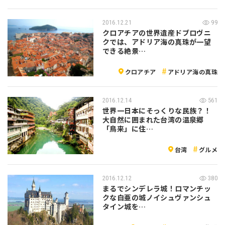
2016.12.21
99
クロアチアの世界遺産ドブロヴニ
クでは、アドリア海の真珠が一望
できる絶景…
クロアチア
アドリア海の真珠
2016.12.14
561
世界一日本にそっくりな民族？！
大自然に囲まれた台湾の温泉郷
「鳥来」に住…
台湾
グルメ
2016.12.12
380
まるでシンデレラ城！ロマンチッ
クな白亜の城ノイシュヴァンシュ
タイン城を…