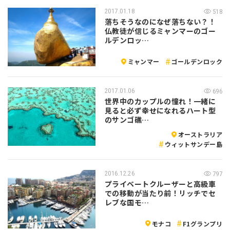
2017.01.18
518
落ちそうなのになぜ落ちない？！
仏教徒が信じるミャンマーのゴー
ルデンロッ…
ミャンマー
ゴールデンロック
2017.01.06
696
世界中のカップルの憧れ！一緒に
見ると必ず幸せになれるハート型
のサンゴ礁…
オーストラリア
ウィットサンデー島
2016.12.26
797
プライベートクルーザーと高級車
での移動が当たり前！リッチでセ
レブな国モ…
モナコ
F1グランプリ