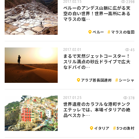
2017.02.15
2398
ペルーのアンデス山脈に広がる天
空の白い世界！世界一高所にある
マラスの塩…
ペルー
マラスの塩田
2017.02.01
45
まるで天然ジェットコースター！
スリル満点の砂丘ドライブで広大
なドバイの…
アラブ首長国連邦
シーシャ
2017.01.25
378
世界遺産のカラフルな港町チンク
エテッレでは、本場イタリアの絶
品ペスカト…
イタリア
5つの漁村