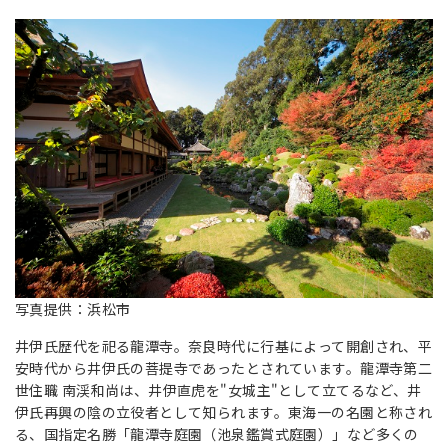
写真提供：浜松市
井伊氏歴代を祀る龍潭寺。奈良時代に行基によって開創され、平
安時代から井伊氏の菩提寺であったとされています。龍潭寺第二
世住職 南渓和尚は、井伊直虎を"女城主"として立てるなど、井
伊氏再興の陰の立役者として知られます。東海一の名園と称され
る、国指定名勝「龍潭寺庭園（池泉鑑賞式庭園）」など多くの