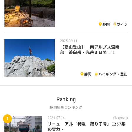
静岡
ヴィラ
2025.09.11
【夏山登山】 南アルプス深南
部 茶臼岳・光岳３日間！！
静岡
ハイキング・登山
Ranking
静岡記事ランキング
2021.07.14
89510
リニューアル「特急 踊り子号」E257系
の実力…