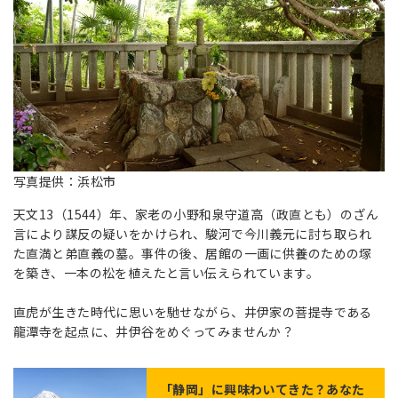
写真提供：浜松市
天文13（1544）年、家老の小野和泉守道高（政直とも）のざん
言により謀反の疑いをかけられ、駿河で今川義元に討ち取られ
た直満と弟直義の墓。事件の後、居館の一画に供養のための塚
を築き、一本の松を植えたと言い伝えられています。
直虎が生きた時代に思いを馳せながら、井伊家の菩提寺である
龍潭寺を起点に、井伊谷をめぐってみませんか？
「
静岡
」に興味わいてきた？あなた