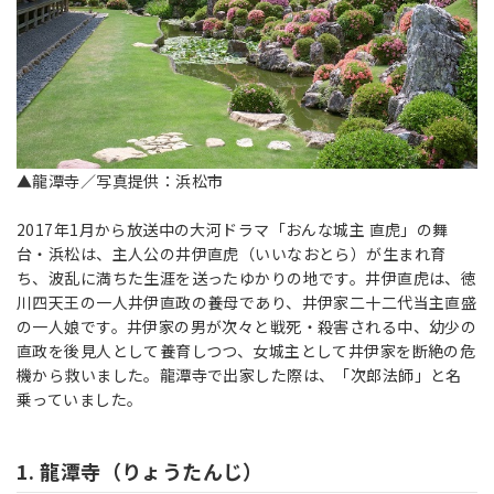
▲龍潭寺／写真提供：浜松市
2017年1月から放送中の大河ドラマ「おんな城主 直虎」の舞
台・浜松は、主人公の井伊直虎（いいなおとら）が生まれ育
ち、波乱に満ちた生涯を送ったゆかりの地です。井伊直虎は、徳
川四天王の一人井伊直政の養母であり、井伊家二十二代当主直盛
の一人娘です。井伊家の男が次々と戦死・殺害される中、幼少の
直政を後見人として養育しつつ、女城主として井伊家を断絶の危
機から救いました。龍潭寺で出家した際は、「次郎法師」と名
乗っていました。
1. 龍潭寺（りょうたんじ）