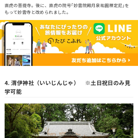
直虎の菩提寺。後に、直虎の院号｢妙雲院殿月泉祐圓禅定尼｣を
もって妙雲寺と改められました。
4. 渭伊神社（いいじんじゃ） ※土日祝日のみ見
学可能