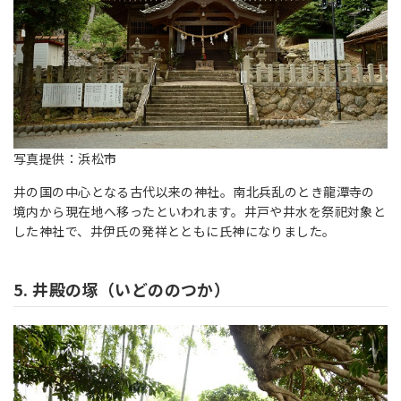
写真提供：浜松市
井の国の中心となる古代以来の神社。南北兵乱のとき龍潭寺の
境内から現在地へ移ったといわれます。井戸や井水を祭祀対象と
した神社で、井伊氏の発祥とともに氏神になりました。
5. 井殿の塚（いどののつか）