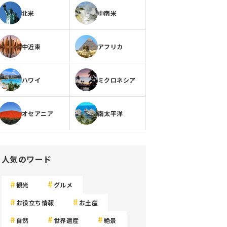
北米
中南米
中近東
アフリカ
ハワイ
ミクロネシア
オセアニア
南太平洋
人気のワード
観光
グルメ
お役立ち情報
お土産
自然
世界遺産
絶景