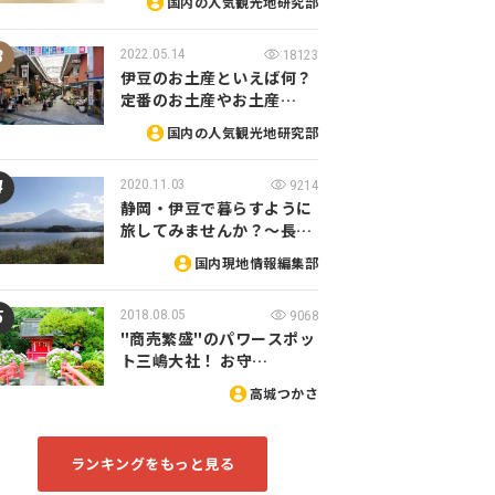
国内の人気観光地研究部
2022.05.14
18123
伊豆のお土産といえば何？
定番のお土産やお土産…
国内の人気観光地研究部
2020.11.03
9214
静岡・伊豆で暮らすように
旅してみませんか？～長…
国内現地情報編集部
2018.08.05
9068
"商売繁盛"のパワースポッ
ト三嶋大社！ お守…
高城つかさ
ランキングをもっと見る