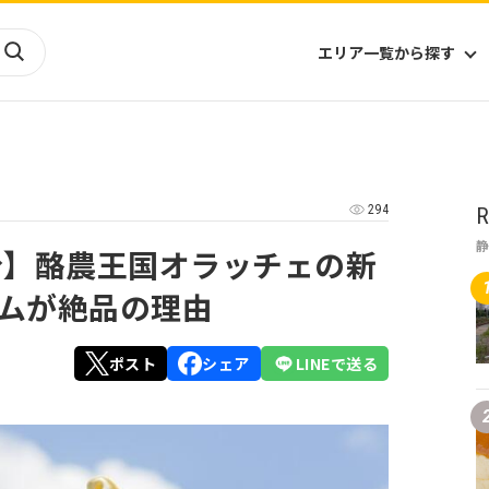
エリア一覧から探す
海外
山陰・山陽
ヨーロッパ
アフリカ
294
R
四国
アジア
ハワイ
九州
北米
ミクロネシア
分】酪農王国オラッチェの新
北陸
沖縄
中南米
オセアニア
ムが絶品の理由
中近東
南太平洋
ポスト
シェア
LINEで送る