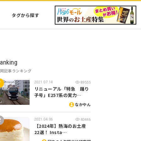
タグから探す
anking
静岡記事ランキング
2021.07.14
89555
リニューアル「特急 踊り
子号」E257系の実力…
なかやん
2021.04.06
40446
【2024年】熱海のお土産
22選！ Insta…