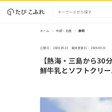
ホーム
中部・北陸
静岡
国内
北海道
2026.05.22
2026.05.22
公開日：
最終更新日：
東北
関東
【熱海・三島から30
中部・
鮮牛乳とソフトクリー
近畿