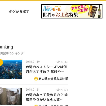
タグから探す
anking
台湾記事ランキング
2018.01.19
53060
台湾のベストシーズンは何
月がおすすめ？ 気候や…
旅の基本情報お届け部
2018.01.21
21733
台湾の水って飲めるの？ 歯
磨きやうがいなら大丈…