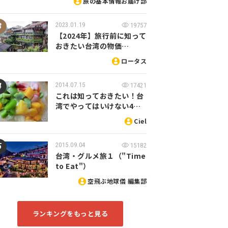
旅の基本情報お届け部
2023.01.19
19757
【2024年】旅行前に知って
おきたい台湾の物価…
ロータス
2014.07.15
17421
これは知っておきたい！台
湾でやってはいけない4…
Ciel
2015.09.04
15182
台湾・グルメ旅１（"Time
to Eat"）
空飛ぶ地球儀 編集部
ランキングをもっと見る