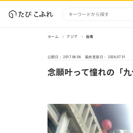
ホーム
アジア
台湾
国内
北海道
2017.06.06
2026.07.31
公開日：
最終更新日：
東北
関東
念願叶って憧れの「九
中部・
近畿