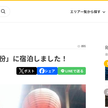
エリア一覧から探す
海外
山陰・山陽
ヨーロッパ
アフリカ
895
R
四国
アジア
ハワイ
九州
北米
ミクロネシア
份」に宿泊しました！
北陸
沖縄
中南米
オセアニア
中近東
南太平洋
ポスト
シェア
LINEで送る