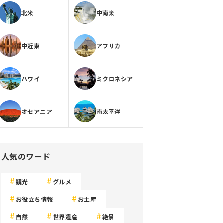
北米
中南米
中近東
アフリカ
ハワイ
ミクロネシア
オセアニア
南太平洋
人気のワード
観光
グルメ
お役立ち情報
お土産
自然
世界遺産
絶景