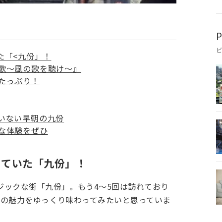
P
た「<九份」！
歌～風の歌を聴け～』
たっぷり！
いない早朝の九份
な体験をぜひ
っていた「九份」！
ジックな街「九份」。もう4～5回は訪れており
町の魅力をゆっくり味わってみたいと思っていま