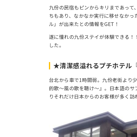
九份の民宿もピンからキリまであって、
ちもあり、なかなか実行に移せなかっ
ル」が出来たとの情報をGET！
遂に憧れの九份ステイが体験できる！
した。
★清潔感溢れるプチホテル
台北から車で1時間弱。九份老街より
的歌～風の歌を聴け～』。日本語のサ
りそれだけ日本からのお客様が多く訪