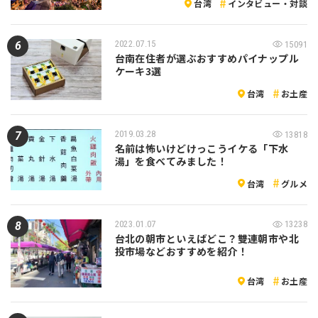
台湾
インタビュー・対談
2022.07.15
15091
台南在住者が選ぶおすすめパイナップル
ケーキ3選
台湾
お土産
2019.03.28
13818
名前は怖いけどけっこうイケる「下水
湯」を食べてみました！
台湾
グルメ
2023.01.07
13238
台北の朝市といえばどこ？雙連朝市や北
投市場などおすすめを紹介！
台湾
お土産