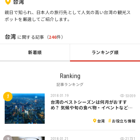
台湾
親日で知られ、日本人の旅行先として人気の高い台湾の観光ス
ポットを厳選してご紹介します。
台湾
に関する記事（
246
件）
新着順
ランキング順
Ranking
記事ランキング
2018.01.19
53059
台湾のベストシーズンは何月がおすす
め？ 気候や旬の食べ物・イベントなど…
台湾
お役立ち情報
2018.01.21
21731