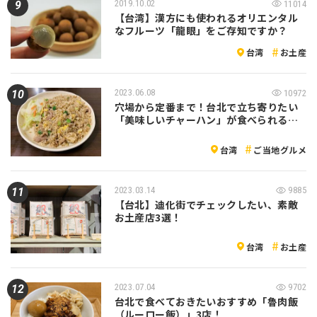
2019.10.02
11014
【台湾】漢方にも使われるオリエンタル
なフルーツ「龍眼」をご存知ですか？
台湾
お土産
2023.06.08
10972
穴場から定番まで！台北で立ち寄りたい
「美味しいチャーハン」が食べられる…
台湾
ご当地グルメ
2023.03.14
9885
【台北】迪化街でチェックしたい、素敵
お土産店3選！
台湾
お土産
2023.07.04
9702
台北で食べておきたいおすすめ「魯肉飯
（ルーロー飯）」3店！