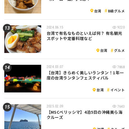
台湾
B級グルメ
2024.06.15
9220
台湾で有名なものといえば何？ 有名観光
スポットや定番料理など
台湾
グルメ
2024.03.07
7868
【台湾】きらめく美しいランタン！1年一
度の台湾ランタンフェスティバル
台湾
イベント
2025.02.09
7643
【MSCベリッシマ】4泊5日の沖縄美ら海
クルーズ