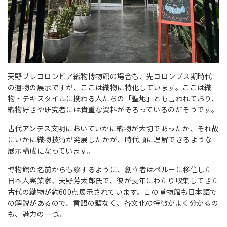
天野プレコロンビア織物博物館の場合も、先コロンブス期時代
の遺物の展示ですが、ここは織物に特化しています。ここは織
物・テキスタイルに携わる人たちの「聖地」とも言われており、
織物好きや研究者には貴重な資料がそろっているのだそうです。
古代アンデス文明においていかに織物が大切であったか、それ故
にいかに織物技術が発展したかが、時代順に理解できるような
展示構成になっています。
博物館の名前からも察するように、創立者はペルーに移住した
日本人実業家、天野芳太郎氏で、彼が長年にわたり収集してきた
古代の織物が約600点展示されています。この博物館も日本語で
の解説があるので、言語の壁なく、各文化の特徴がよく分かるの
も、魅力の一つ。