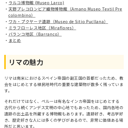
ラルコ博物館 (Museo Larco)
天野プレコロンビア織物博物館（Amano Museo Textil Pre
colombino）
ワカ・プクヤーナ遺跡（Museo de Sitio Pucllana）
ミラフローレス地区（Miraflores）
バランコ地区（Barranco）
まとめ
リマの魅力
リマは南米におけるスペイン帝国の副王国の首都だったため、教
会をはじめとする植民地時代の重要な建築物が数多く残っていま
す。
それだけではなく、ペルーは有名なインカ帝国をはじめとする
古代から続くアンデス文明の中心地でもあったため、国内各地の
遺跡の出土品を所蔵する博物館もあります。遺跡好き、考古学好
き、歴史好きな人には多くの学びがあるので、非常に価値ある場
所だと思います。