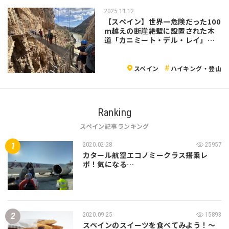
2025.11.12
【スペイン】世界一危険だった100
ｍ越えの断崖絶壁に設置された木
道「カニミート・デル・レイ」を
歩いてきた！
スペイン
ハイキング・登山
Ranking
スペイン記事ランキング
2020.02.28
25957
カタール航空エコノミークラス搭乗レ
ポ！気になる…
2020.09.25
15893
スペインのスイーツを食べてみよう！～