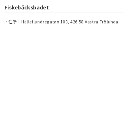
Fiskebäcksbadet
住所：Hälleflundregatan 103, 426 58 Västra Frölunda