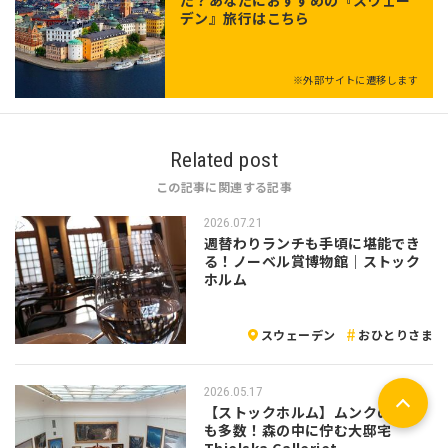
デン』旅行はこちら
※外部サイトに遷移します
Related post
この記事に関連する記事
2026.07.21
週替わりランチも手頃に堪能でき
る！ノーベル賞博物館｜ストック
ホルム
スウェーデン
おひとりさま
2026.05.17
【ストックホルム】ムンクの作品
も多数！森の中に佇む大邸宅