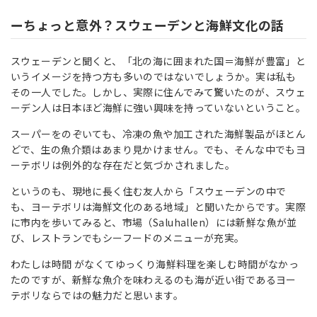
ーちょっと意外？スウェーデンと海鮮文化の話
スウェーデンと聞くと、「北の海に囲まれた国＝海鮮が豊富」と
いうイメージを持つ方も多いのではないでしょうか。実は私も
その一人でした。しかし、実際に住んでみて驚いたのが、スウェ
ーデン人は日本ほど海鮮に強い興味を持っていないということ。
スーパーをのぞいても、冷凍の魚や加工された海鮮製品がほとん
どで、生の魚介類はあまり見かけません。でも、そんな中でもヨ
ーテボリは例外的な存在だと気づかされました。
というのも、現地に長く住む友人から「スウェーデンの中で
も、ヨーテボリは海鮮文化のある地域」と聞いたからです。実際
に市内を歩いてみると、市場（Saluhallen）には新鮮な魚が並
び、レストランでもシーフードのメニューが充実。
わたしは時間 がなくてゆっくり海鮮料理を楽しむ時間がなかっ
たのですが、新鮮な魚介を味わえるのも海が近い街であるヨー
テボリならではの魅力だと思います。