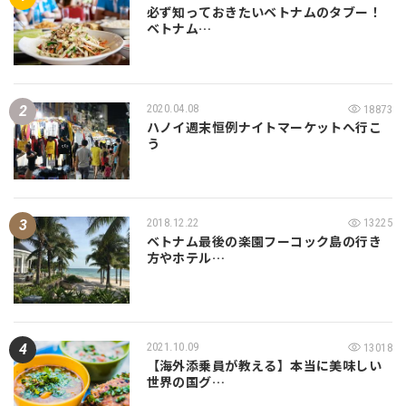
必ず知っておきたいベトナムのタブー！
ベトナム…
2020.04.08
18873
ハノイ週末恒例ナイトマーケットへ行こ
う
2018.12.22
13225
ベトナム最後の楽園フーコック島の行き
方やホテル…
2021.10.09
13018
【海外添乗員が教える】本当に美味しい
世界の国グ…