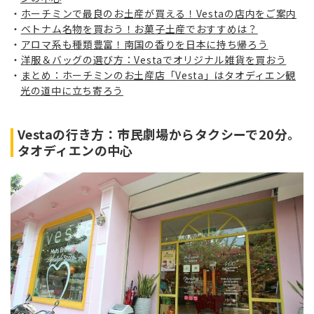
ホーチミンで最良のお土産が買える！Vestaの店内をご案内
ベトナム名物を買おう！お菓子土産でおすすめは？
アロマ系も種類豊富！南国の香りを日本に持ち帰ろう
洋服＆バッグの選び方：Vestaでオリジナル雑貨を買おう
まとめ：ホーチミンのお土産店「Vesta」はタオディエン観
光の道中に立ち寄ろう
Vestaの行き方：市民劇場からタクシーで20分。
タオディエンの中心