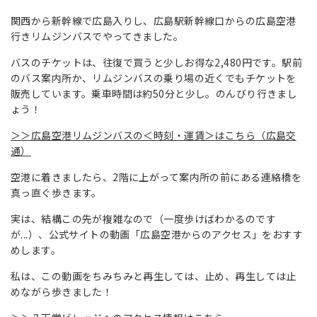
関西から新幹線で広島入りし、広島駅新幹線口からの広島空港
行きリムジンバスでやってきました。
バスのチケットは、往復で買うと少しお得な2,480円です。駅前
のバス案内所か、リムジンバスの乗り場の近くでもチケットを
販売しています。乗車時間は約50分と少し。のんびり行きまし
ょう！
＞＞広島空港リムジンバスの＜時刻・運賃＞はこちら（広島交
通）
空港に着きましたら、2階に上がって案内所の前にある連絡橋を
真っ直ぐ歩きます。
実は、結構この先が複雑なので（一度歩けばわかるのです
が...）、公式サイトの動画「広島空港からのアクセス」をおすす
めします。
私は、この動画をちみちみと再生しては、止め、再生しては止
めながら歩きました！