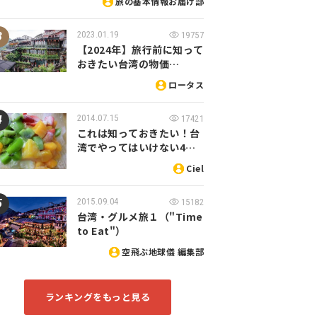
旅の基本情報お届け部
2023.01.19
19757
【2024年】旅行前に知って
おきたい台湾の物価…
ロータス
2014.07.15
17421
これは知っておきたい！台
湾でやってはいけない4…
Ciel
2015.09.04
15182
台湾・グルメ旅１（"Time
to Eat"）
空飛ぶ地球儀 編集部
ランキングをもっと見る