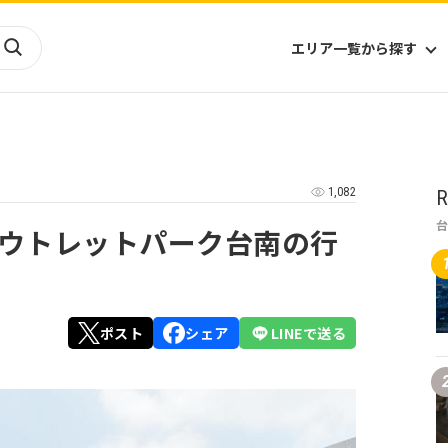
エリア一覧から探す
海外
山陰・山陽
ヨーロッパ
アフリカ
1,082
R
四国
アジア
ハワイ
九州
北米
ミクロネシア
ウトレットパーク台南の行
北陸
沖縄
中南米
オセアニア
中近東
南太平洋
ポスト
シェア
LINEで送る