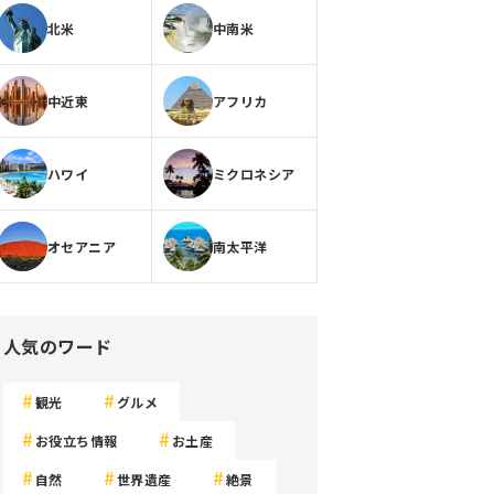
北米
中南米
中近東
アフリカ
ハワイ
ミクロネシア
オセアニア
南太平洋
人気のワード
観光
グルメ
お役立ち情報
お土産
自然
世界遺産
絶景