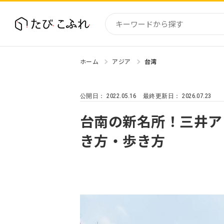
ホーム
アジア
台湾
国内
北海道
2022.05.16
2026.07.23
公開日：
最終更新日：
東北
関東
台南の新名所！三井ア
中部・
き方・歩き方
近畿