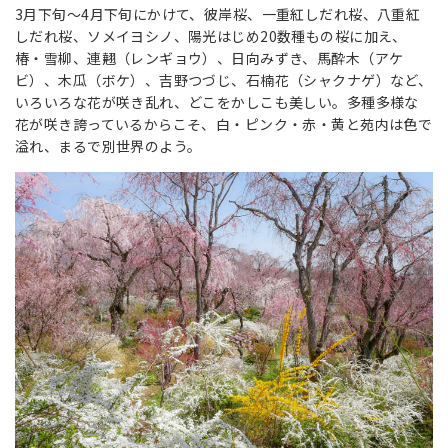
3月下旬〜4月下旬にかけて、彼岸桜、一重紅しだれ桜、八重紅
しだれ桜、ソメイヨシノ、陽光はじめ20数種もの桜に加え、
椿・雪柳、連翹（レンギョウ）、日向みずき、馬酔木（アケ
ビ）、木瓜（ボケ）、吉野つづじ、石楠花（シャクナゲ）など、
いろいろな花が咲き乱れ、どこをかしこも美しい。多種多様な
花が咲き誇っているからこそ、白・ピンク・赤・黄と苑内は色で
溢れ、まるで別世界のよう。