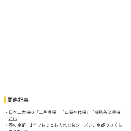
関連記事
日本三大桜の「三春滝桜」「山高神代桜」「根尾谷淡墨桜」
とは
春の京都！1年でもっとも人気な桜シーズン、京都のさくら