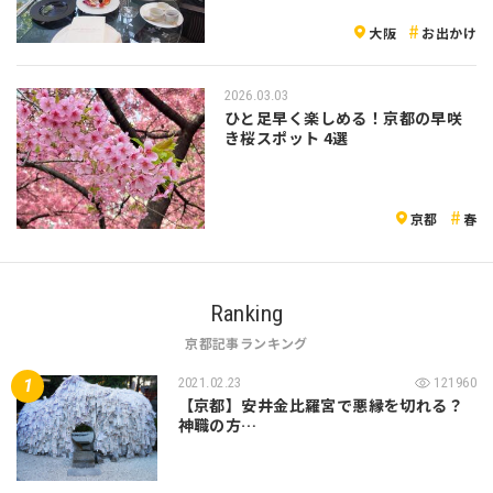
大阪
お出かけ
2026.03.03
ひと足早く楽しめる！京都の早咲
き桜スポット 4選
京都
春
Ranking
京都記事ランキング
2021.02.23
121960
【京都】安井金比羅宮で悪縁を切れる？
神職の方…