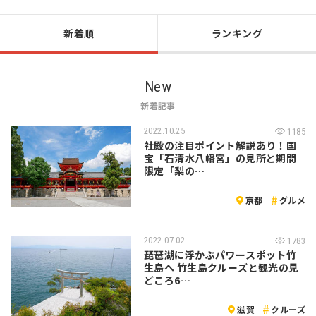
新着順
ランキング
New
新着記事
2022.10.25
1185
社殿の注目ポイント解説あり！国
宝「石清水八幡宮」の見所と期間
限定「梨の…
京都
グルメ
2022.07.02
1783
琵琶湖に浮かぶパワースポット竹
生島へ 竹生島クルーズと観光の見
どころ6…
滋賀
クルーズ