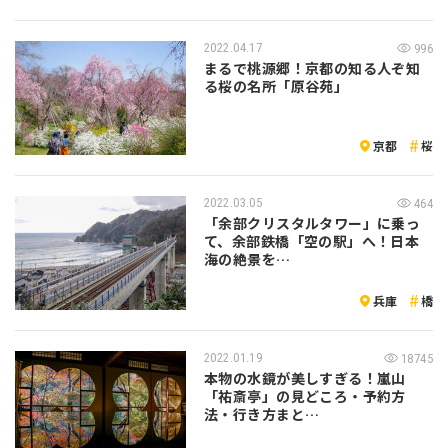
2022.04.17
996
まるで桃源郷！京都の知る人ぞ知
る桜の名所「原谷苑」
京都
桜
2022.03.05
464
「余部クリスタルタワー」に乗っ
て、余部鉄橋「空の駅」へ！日本
海の絶景を…
兵庫
橋
2022.01.19
18745
本物の水鏡が美しすぎる！嵐山
「祐斎亭」の見どころ・予約方
法・行き方まと…