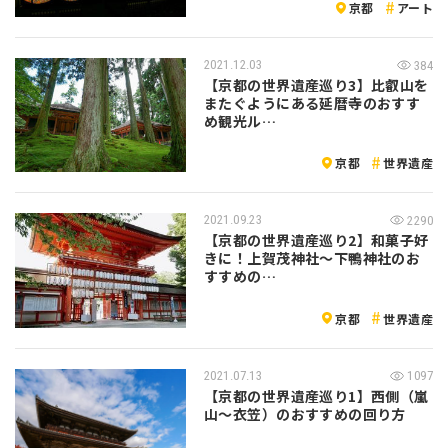
京都
アート
2021.12.03
384
【京都の世界遺産巡り3】比叡山を
またぐようにある延暦寺のおすす
め観光ル…
京都
世界遺産
2021.09.23
2290
【京都の世界遺産巡り2】和菓子好
きに！上賀茂神社〜下鴨神社のお
すすめの…
京都
世界遺産
2021.07.13
1097
【京都の世界遺産巡り1】西側（嵐
山〜衣笠）のおすすめの回り方