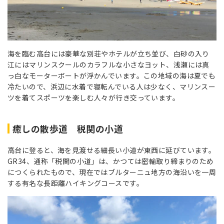
海を臨む高台には豪華な別荘やホテルが立ち並び、白砂の入り
江にはマリンスクールのカラフルな小さなヨット、浅瀬には真
っ白なモーターボートが浮かんでいます。この地域の海は夏でも
冷たいので、浜辺に水着で寝転んでいる人は少なく、マリンスー
ツを着てスポーツを楽しむ人々が行き交っています。
癒しの散歩道 税関の小道
高台に登ると、海を見渡せる細長い小道が東西に延びています。
GR34、通称「税関の小道」は、かつては密輸取り締まりのため
につくられたもので、現在ではブルターニュ地方の海沿いを一周
する有名な長距離ハイキングコースです。