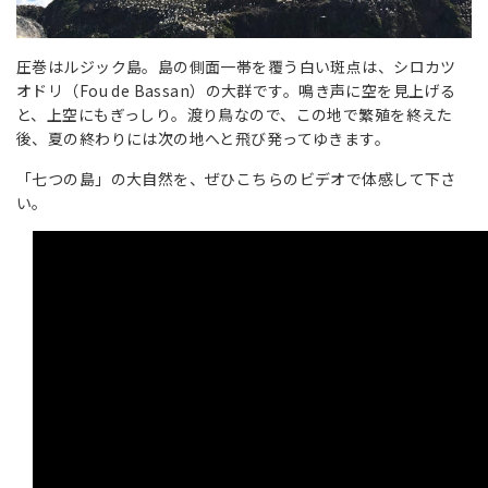
圧巻はルジック島。島の側面一帯を覆う白い斑点は、シロカツ
オドリ（Fou de Bassan）の大群です。鳴き声に空を見上げる
と、上空にもぎっしり。渡り鳥なので、この地で繁殖を終えた
後、夏の終わりには次の地へと飛び発ってゆきます。
「七つの島」の大自然を、ぜひこちらのビデオで体感して下さ
い。