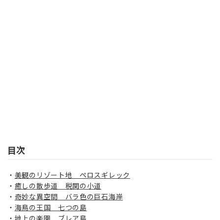
目次
美観のリゾート地 ペロスギレック
癒しの散歩道 税関の小道
奇妙な異空間 バラ色の巨石海岸
海鳥の王国 七つの島
地上の楽園 ブレア島