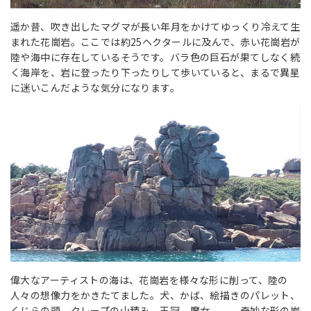
遥か昔、吹き出したマグマが長い年月をかけてゆっくり冷えて生
まれた花崗岩。ここでは約25ヘクタールに及んで、赤い花崗岩が
陸や海中に存在しているそうです。バラ色の巨石が果てしなく続
く海岸を、岩に登ったり下ったりして歩いていると、まるで異星
に迷いこんだような気分になります。
偉大なアーティストの海は、花崗岩を様々な形に削って、陸の
人々の想像力をかきたてました。犬、かば、絵描きのパレット、
くじらの頭、クレープの山積み、王冠、魔女、、、奇妙な形の岩