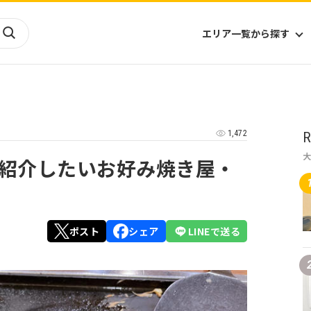
エリア一覧から探す
海外
山陰・山陽
ヨーロッパ
アフリカ
1,472
R
四国
アジア
ハワイ
九州
北米
ミクロネシア
紹介したいお好み焼き屋・
北陸
沖縄
中南米
オセアニア
中近東
南太平洋
ポスト
シェア
LINEで送る