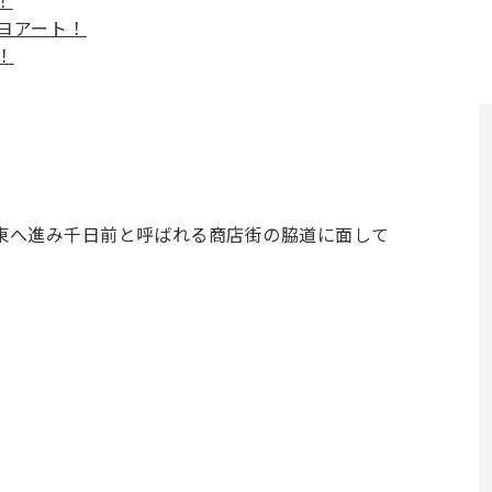
！
ヨアート！
！
東へ進み千日前と呼ばれる商店街の脇道に面して