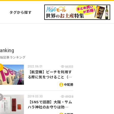
タグから探す
anking
大阪記事ランキング
2022.06.01
66303
【航空機】ピーチを利用す
る際に気をつけること（…
中尾勝
2019.03.30
49038
【SNSで話題】大阪・サム
ハラ神社のお守りは効…