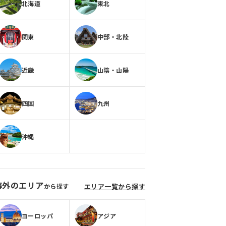
北海道
東北
関東
中部・北陸
近畿
山陰・山陽
四国
九州
沖縄
海外のエリア
から探す
エリア一覧から探す
ヨーロッパ
アジア