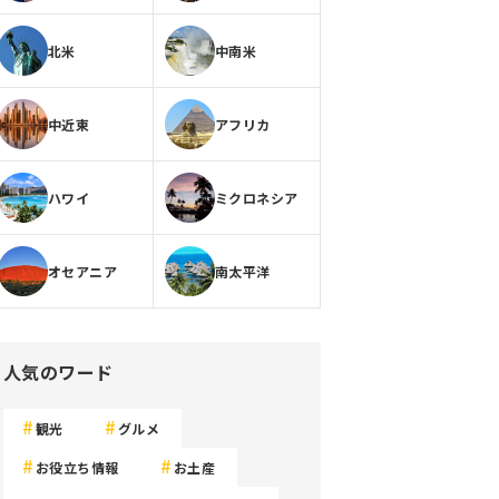
北米
中南米
中近東
アフリカ
ハワイ
ミクロネシア
オセアニア
南太平洋
人気のワード
観光
グルメ
お役立ち情報
お土産