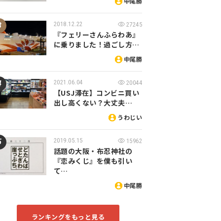
中尾勝
2018.12.22
27245
『フェリーさんふらわあ』
に乗りました！過ごし方…
中尾勝
2021.06.04
20044
【USJ滞在】コンビニ買い
出し高くない？大丈夫…
うわじい
2019.05.15
15962
話題の大阪・布忍神社の
『恋みくじ』を僕も引い
て…
中尾勝
ランキングをもっと見る