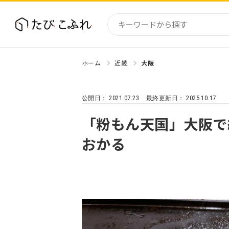
ホーム
近畿
大阪
国内
北海道
2021.07.23
2025.10.17
公開日：
最終更新日：
東北
関東
「粉もん天国」大阪で
中部・
おかる
近畿