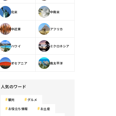
北米
中南米
中近東
アフリカ
ハワイ
ミクロネシア
オセアニア
南太平洋
人気のワード
観光
グルメ
お役立ち情報
お土産