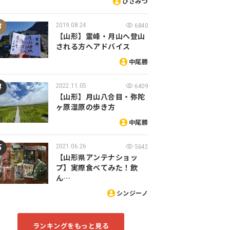
ひさみつ
2019.08.24
6840
【山形】霊峰・月山へ登山
される方へアドバイス
中尾勝
2022.11.05
6409
【山形】月山八合目・弥陀
ヶ原湿原の歩き方
中尾勝
2021.06.26
5642
【山形県アンテナショッ
プ】実際食べてみた！飲
ん…
シンジーノ
ランキングをもっと見る