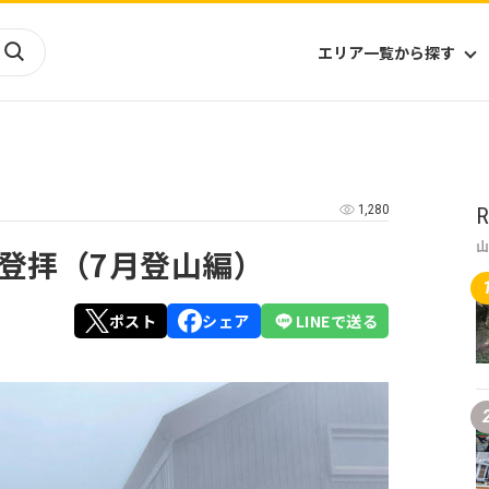
エリア一覧から探す
海外
山陰・山陽
ヨーロッパ
アフリカ
1,280
R
四国
アジア
ハワイ
九州
北米
ミクロネシア
登拝（7月登山編）
北陸
沖縄
中南米
オセアニア
中近東
南太平洋
ポスト
シェア
LINEで送る