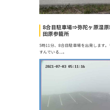
8合目駐車場⇒弥陀ヶ原湿
田原参籠所
5時11分、8合目駐車場を出発します
すんでいる...。