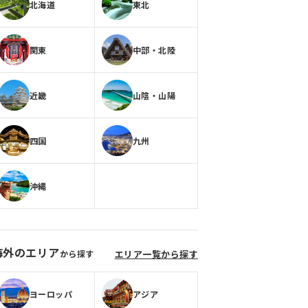
北海道
東北
関東
中部・北陸
近畿
山陰・山陽
四国
九州
沖縄
海外のエリア
から探す
エリア一覧から探す
ヨーロッパ
アジア