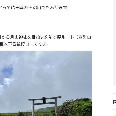
とって晴天率22％の山でもあります。
合目から月山神社を目指す
弥陀ヶ原ルート（羽黒山
合目へ下る往復コースです。