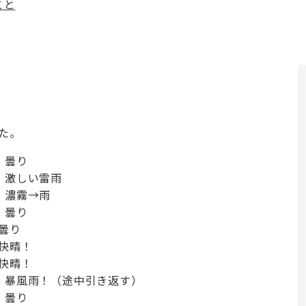
こと
た。
：曇り
候：激しい雷雨
候：濃霧→雨
：曇り
：曇り
：快晴！
：快晴！
候：暴風雨！（途中引き返す）
：曇り