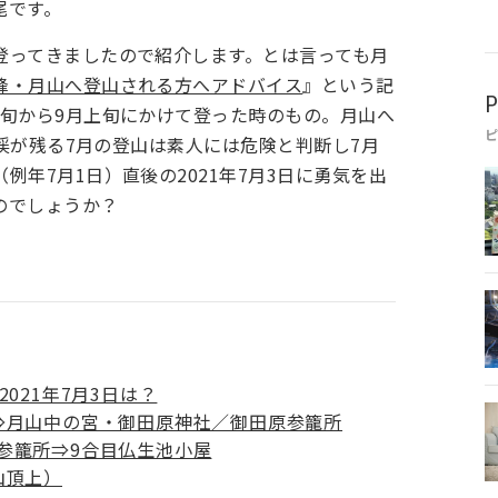
尾です。
登ってきましたので紹介します。とは言っても月
峰・月山へ登山される方へアドバイス
』という記
P
下旬から9月上旬にかけて登った時のもの。月山へ
雪渓が残る7月の登山は素人には危険と判断し7月
年7月1日）直後の2021年7月3日に勇気を出
のでしょうか？
021年7月3日は？
⇒月山中の宮・御田原神社／御田原参籠所
参籠所⇒9合目仏生池小屋
山頂上）