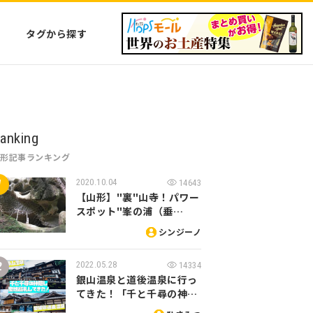
タグから探す
anking
山形記事ランキング
2020.10.04
14643
【山形】"裏"山寺！パワー
スポット"峯の浦（垂…
シンジーノ
2022.05.28
14334
銀山温泉と道後温泉に行っ
てきた！「千と千尋の神…