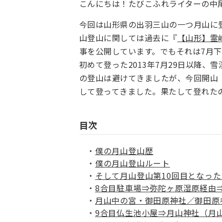
こんにちは！たびこふれライターの中
今回は山形県の出羽三山の一つ月山に
山登山に関しては過去に『
【山形】霊
事を公開しています。でもそれは7月
初めて登った2013年7月29日以降、
の登山は避けてきましたが、今回開山（例
して登ってきました。果たして登れた
目次
僕の月山登山歴
僕の月山登山ルート
そして月山登山第10回目となった2
8合目駐車場⇒弥陀ヶ原湿原経由
月山中の宮・御田原神社／御田原
9合目仏生池小屋⇒月山神社（月