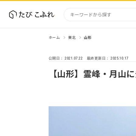
ホーム
東北
山形
国内
北海道
2021.07.22
2025.10.17
公開日：
最終更新日：
東北
関東
【山形】霊峰・月山に
中部・
近畿