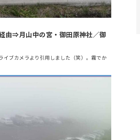
原経由⇒月山中の宮・御田原神社／御
。ライブカメラより引用しました（笑）。霧でか