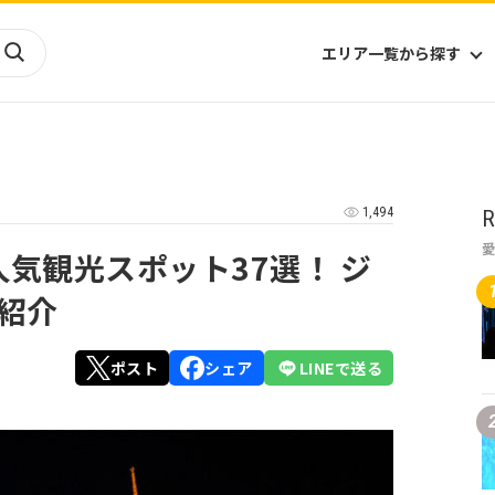
エリア一覧から探す
海外
山陰・山陽
ヨーロッパ
アフリカ
1,494
R
四国
アジア
ハワイ
九州
北米
ミクロネシア
人気観光スポット37選！ ジ
北陸
沖縄
中南米
オセアニア
紹介
中近東
南太平洋
ポスト
シェア
LINEで送る