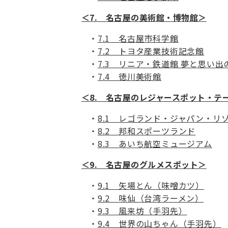
＜7. 名古屋の美術館・博物館＞
7.1 名古屋市科学館
7.2 トヨタ産業技術記念館
7.3 リニア・鉄道館 夢と思い
7.4 徳川美術館
＜8. 名古屋のレジャースポット・テ
8.1 レゴランド・ジャパン・リ
8.2 邦和スポーツランド
8.3 あいち航空ミュージアム
＜9. 名古屋のグルメスポット＞
9.1 矢場とん（味噌カツ）
9.2 味仙（台湾ラーメン）
9.3 風来坊（手羽先）
9.4 世界の山ちゃん（手羽先）