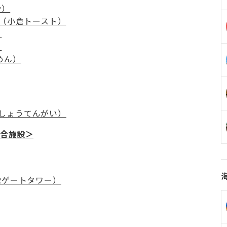
ン）
tchen（小倉トースト）
）
）
めん）
じしょうてんがい）
複合施設＞
JRゲートタワー）