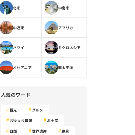
北米
中南米
中近東
アフリカ
ハワイ
ミクロネシア
オセアニア
南太平洋
人気のワード
観光
グルメ
お役立ち情報
お土産
自然
世界遺産
絶景