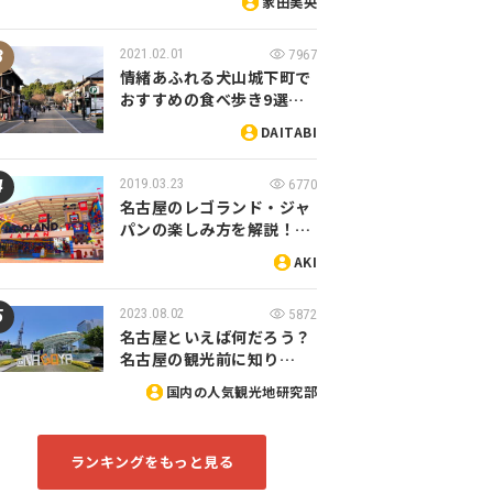
家田美央
2021.02.01
7967
情緒あふれる犬山城下町で
おすすめの食べ歩き9選…
DAITABI
2019.03.23
6770
名古屋のレゴランド・ジャ
パンの楽しみ方を解説！…
AKI
2023.08.02
5872
名古屋といえば何だろう？
名古屋の観光前に知り…
国内の人気観光地研究部
ランキングをもっと見る