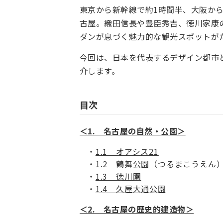
東京から新幹線で約1時間半、大阪か
古屋。織田信長や豊臣秀吉、徳川家康
ダンが息づく魅力的な観光スポットが
今回は、日本を代表するデザイン都市
介します。
目次
＜1. 名古屋の自然・公園＞
1.1 オアシス21
1.2 鶴舞公園（つるまこうえん
1.3 徳川園
1.4 久屋大通公園
＜2. 名古屋の歴史的建造物＞