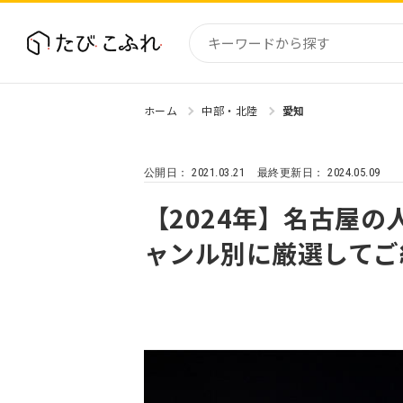
ホーム
中部・北陸
愛知
国内
北海道
2021.03.21
2024.05.09
公開日：
最終更新日：
東北
関東
【2024年】名古屋の
中部・
ャンル別に厳選してご
近畿