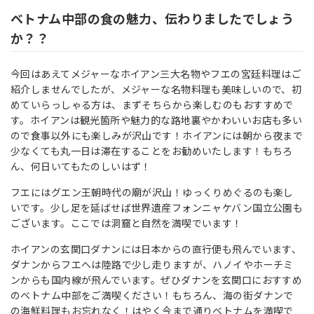
ベトナム中部の食の魅力、伝わりましたでしょう
か？？
今回はあえてメジャーなホイアン三大名物やフエの宮廷料理はご
紹介しませんでしたが、メジャーな名物料理も美味しいので、初
めていらっしゃる方は、まずそちらから楽しむのもおすすめで
す。ホイアンは観光箇所や魅力的な路地裏やかわいいお店も多い
ので食事以外にも楽しみが沢山です！ホイアンには朝から夜まで
少なくても丸一日は滞在することをお勧めいたします！もちろ
ん、何日いてもたのしいはず！
フエにはグエン王朝時代の廟が沢山！ゆっくりめぐるのも楽し
いです。少し足を延ばせば世界遺産フォンニャケバン国立公園も
ございます。ここでは洞窟と自然を満喫でいます！
ホイアンの玄関口ダナンには日本からの直行便も飛んでいます、
ダナンからフエへは陸路で少し走りますが、ハノイやホーチミ
ンからも国内線が飛んでいます。ぜひダナンを玄関口におすすめ
のベトナム中部をご満喫ください！もちろん、海の街ダナンで
の海鮮料理もお忘れなく！はやく今まで通りベトナムを満喫で