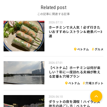
Related post
この記事に関連する記事
2026.07.13
ホーチミンで大人気！必ず行きた
いおすすめレストラン＆絶景バー3
選
ベトナム
グルメ
2026.07.01
【ベトナム】ホーチミンは何が楽
しい？年に一度訪れる夫婦が教え
る定番＆穴場プラン
ベトナム
穴場スポット
2026.06.10
ダラットの夜を満喫！ハイランズ
地方の過ごし方｜ベトナム