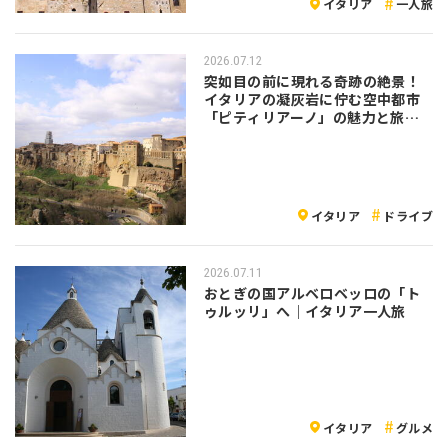
イタリア
一人旅
2026.07.12
突如目の前に現れる奇跡の絶景！
イタリアの凝灰岩に佇む空中都市
「ピティリアーノ」の魅力と旅の
注意点
イタリア
ドライブ
2026.07.11
おとぎの国アルベロベッロの「ト
ゥルッリ」へ｜イタリア一人旅
イタリア
グルメ