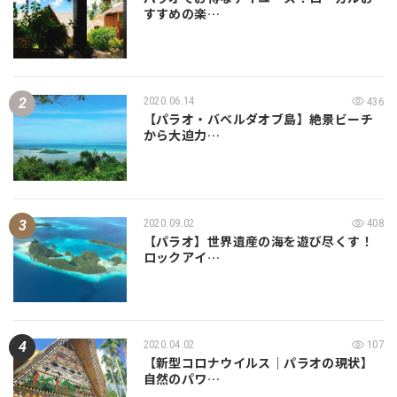
すすめの楽…
2020.06.14
436
【パラオ・バベルダオブ島】絶景ビーチ
から大迫力…
2020.09.02
408
【パラオ】世界遺産の海を遊び尽くす！
ロックアイ…
2020.04.02
107
【新型コロナウイルス｜パラオの現状】
自然のパワ…