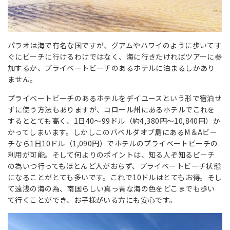
パラオは海で有名な国ですが、グアムやハワイのように歩いてす
ぐにビーチに行けるわけではなく、海に行きたければツアーに参
加するか、プライベートビーチのあるホテルに泊まるしかあり
ません。
プライベートビーチのあるホテルをデイユースという形で宿泊せ
ずに使う方法もありますが、コロール州にあるホテルでこれを
するととても高く、1日40～99ドル（約4,380円～10,840円）か
かってしまいます。しかしこのバベルダオブ島にあるM＆Aビー
チなら1日10ドル（1,090円）でホテルのプライベートビーチの
利用が可能。そして何よりのポイントは、知る人ぞ知るビーチ
の為いつ行ってもほとんど人がおらず、プライベートビーチ状態
になることがとても多いです。これで10ドルはとてもお得。そし
て遠浅の海の為、南国らしい真っ青な海の色をどこまでも歩い
て行くことができ、お子様がいる方にも安心です。