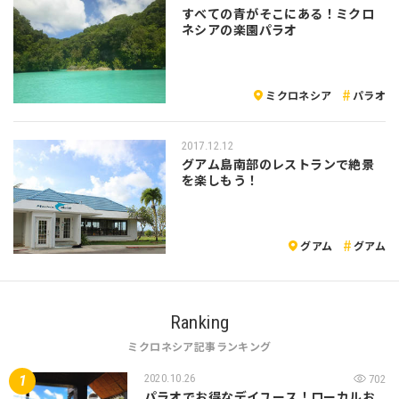
すべての青がそこにある！ミクロ
ネシアの楽園パラオ
ミクロネシア
パラオ
2017.12.12
グアム島南部のレストランで絶景
を楽しもう！
グアム
グアム
Ranking
ミクロネシア記事ランキング
2020.10.26
702
パラオでお得なデイユース！ローカルお