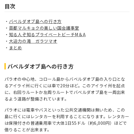
目次
バベルダオブ島への行き方
首都マルキョクの美しい国会議事堂
知る人ぞ知るプライベートビーチM＆A
大迫力の滝 ガラツマオ
まとめ
バベルダオブ島への行き方
パラオの中心地、コロール島からバベルダオブ島の入り口とな
るアイライ州に行くには車で20分ほど。このアイライ州を起点
に、右回りルートか左周りルートでバベルダオブ島を一周出来
るよう道路が整備されています。
パラオには電車やバスといった公共交通機関は無いため、この
島に行くにはレンタカーを利用することになります。レンタカー
は保険付きの普通乗用車で大体1日55ドル（約6,000円）ほどで
借りることが出来ます。