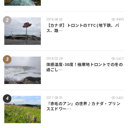
2018.08.02
4495
【カナダ】トロントのTTC (地下鉄、バ
ス、路…
2018.02.28
3617
体感温度-30度！極寒地トロントでの冬の
過ごし…
2017.08.01
3451
『赤毛のアン』の世界♪カナダ・プリン
スエドワー…