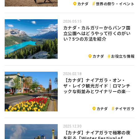
カナダ
世界の祭り・イベント
2026.05.15
カナダ・カルガリーからバンフ国
立公園へはどうやって行くのがい
い？5つの方法を紹介
カナダ
お役立ち情報
2026.02.18
【カナダ】ナイアガラ・オン・
ザ・レイク観光ガイド｜ロマンチ
ックな街並みとワイナリーの楽し
み方
カナダ
ナイヤガラ
2025.12.30
【カナダ】ナイアガラで極寒の夜
を彩る「Winter Festival of