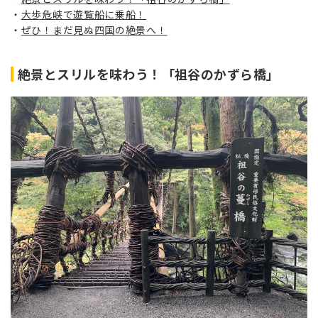
大歩危峡で遊覧船に乗船！
ぜひ！まだ見ぬ四国の絶景へ！
絶景とスリルを味わう！「祖谷のかずら橋」