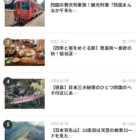
四国の贅沢列車旅！観光列車「四国まん
なか千年も…
2022.10.27
1775
【四季と宿をめぐる旅】徳島県〜食欲の
秋！祖谷渓…
2024.02.09
1619
【徳島】日本三大秘境のひとつ四国のへ
そ付近にあ…
2025.02.03
1200
【日本百名山】23座目は天空の絶景ロー
ドを見た…