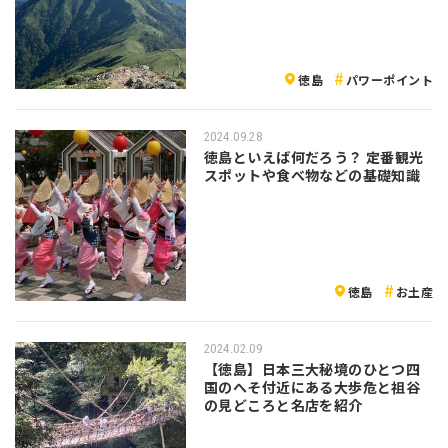
徳島
パワーポイント
2024.09.28
徳島といえば何だろう？ 定番観光
スポットや食べ物などの基礎知識
徳島
お土産
2024.02.09
【徳島】日本三大秘境のひとつ四
国のへそ付近にある大歩危と祖谷
の見どころと名店を紹介