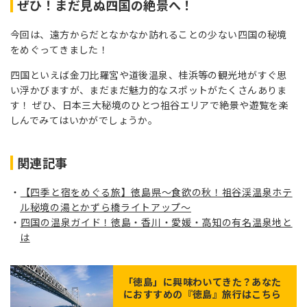
ぜひ！まだ見ぬ四国の絶景へ！
今回は、遠方からだとなかなか訪れることの少ない四国の秘境
をめぐってきました！
四国といえば金刀比羅宮や道後温泉、桂浜等の観光地がすぐ思
い浮かびますが、まだまだ魅力的なスポットがたくさんありま
す！ ぜひ、日本三大秘境のひとつ祖谷エリアで絶景や遊覧を楽
しんでみてはいかがでしょうか。
関連記事
【四季と宿をめぐる旅】徳島県〜食欲の秋！祖谷渓温泉ホテ
ル秘境の湯とかずら橋ライトアップ〜
四国の温泉ガイド！徳島・香川・愛媛・高知の有名温泉地と
は
「
徳島
」に興味わいてきた？あなた
におすすめの『徳島』旅行はこちら