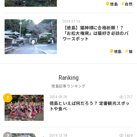
徳島
自然
2024.01.16
【徳島】猫神様に合格祈願！？
「お松大権現」は猫好き必訪のパ
ワースポット
徳島
猫
Ranking
徳島記事ランキング
2024.09.28
2737
徳島といえば何だろう？ 定番観光スポッ
トや食べ…
2019.12.18
1839