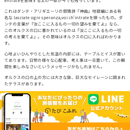
entrateを意味する文の一部が今でも残っています。
これはダンテ・アリギエーリの叙情詩『神曲』地獄編にある有
名な lasciate ogni speranza,voi ch'intrateを捩ったもの。ダ
ンテの言葉が『汝ここに入るもの一切の望みを棄てよ』なら、
このオルクスの口に書かれているのは『汝ここに入るもの一切
の考えを棄てよ』。その意味はオルクスの口に入ればわかりま
す。
心地よいひんやりとした気温の内部には、テーブルとイスが置い
てあります。日常の様々な心配事、考え事は一旦置いて、この瞬
間を楽しみなさいというメッセージかもしれません。
オルクスの口の上の方には大きな鉢、巨大なセイレーンに囲まれ
たテラスがあります。