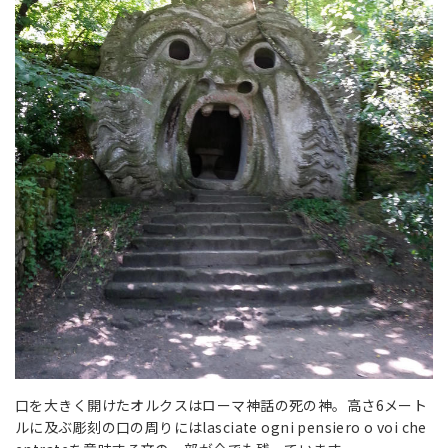
口を大きく開けたオルクスはローマ神話の死の神。高さ6メート
ルに及ぶ彫刻の口の周りにはlasciate ogni pensiero o voi che