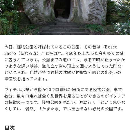
今日、怪物公園と呼ばれているこの公園、その昔は『Bosco
Sacro（聖なる森）』と呼ばれ、460年以上たった今も多くの謎
に包まれています。公園までの道中には、まるで時が止まったか
のような深い峡谷、聳え立つ岩の頂上を囲むようにできた町な
どが見られ、自然が持つ独特の沈黙が神聖な公園との出会いの
準備役を担っています。
ヴィテルボ県から僅か20キロ離れた場所にある怪物公園。車で
数分、数キロ走れば全く別世界を見ることができるのがイタリア
の特徴の一つです。怪物公園を見たい、見に行く！という思いな
くしては「偶然」「たまたま」では出会えない必見の公園です。
目次