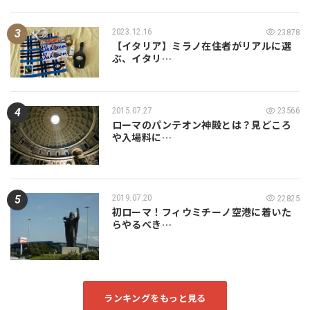
2023.12.16
23878
【イタリア】ミラノ在住者がリアルに選
ぶ、イタリ…
2015.07.27
23566
ローマのパンテオン神殿とは？見どころ
や入場料に…
2019.07.20
22825
初ローマ！フィウミチーノ空港に着いた
らやるべき…
ランキングをもっと見る