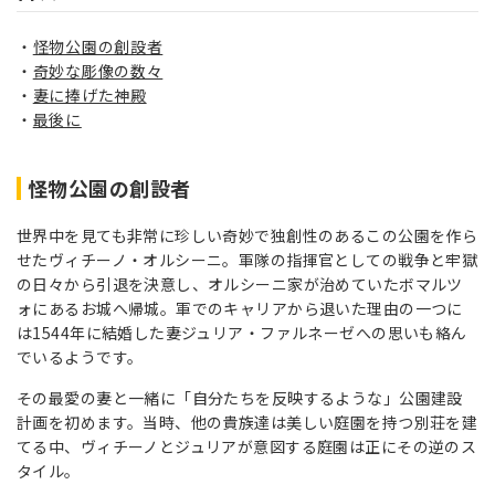
怪物公園の創設者
奇妙な彫像の数々
妻に捧げた神殿
最後に
怪物公園の創設者
世界中を見ても非常に珍しい奇妙で独創性のあるこの公園を作ら
せたヴィチーノ・オルシーニ。軍隊の指揮官としての戦争と牢獄
の日々から引退を決意し、オルシーニ家が治めていたボマルツ
ォにあるお城へ帰城。軍でのキャリアから退いた理由の一つに
は1544年に結婚した妻ジュリア・ファルネーゼへの思いも絡ん
でいるようです。
その最愛の妻と一緒に「自分たちを反映するような」公園建設
計画を初めます。当時、他の貴族達は美しい庭園を持つ別荘を建
てる中、ヴィチーノとジュリアが意図する庭園は正にその逆のス
タイル。