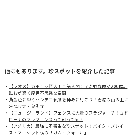
他にもあります。珍スポットを紹介した記事
【ラオス】カボチャ怪人！？豚人間！？奇妙な像が200体。
誰もが驚く摩訶不思議な空間
黄金色に輝くヘンテコ仏像を拝みに行こう！香港の山の上に
建つ珍寺・萬佛寺
【ニュージーランド】フェンスに大量のブラジャー？！カド
ローナのブラフェンスって知ってる？
【アメリカ】最強に不衛生な珍スポット！パイク・プレイ
ス・マーケット横の「ガム・ウォール」