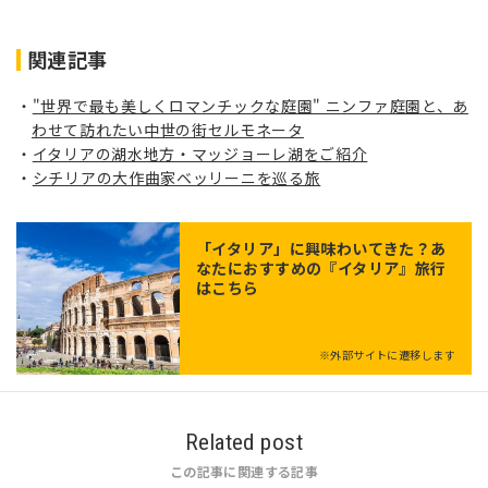
関連記事
"世界で最も美しくロマンチックな庭園" ニンファ庭園と、あ
わせて訪れたい中世の街セルモネータ
イタリアの湖水地方・マッジョーレ湖をご紹介
シチリアの大作曲家ベッリーニを巡る旅
「
イタリア
」に興味わいてきた？あ
なたにおすすめの『イタリア』旅行
はこちら
※外部サイトに遷移します
Related post
この記事に関連する記事