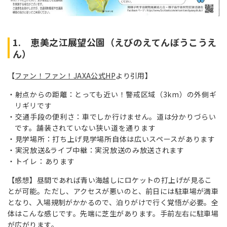
1. 恵美之江展望公園（えびのえてんぼうこうえ
ん）
【
ファン！ファン！JAXA公式HP
より引用】
射点からの距離：とっても近い！警戒区域（3km）の外側ギ
リギリです
交通手段の便利さ：車でしか行けません。道は分かりづらい
です。舗装されていない狭い道を通ります
見学場所：打ち上げ見学場所自体は広いスペースがあります
実況放送&ライブ中継：実況放送のみ放送されます
トイレ：あります
【感想】昼間であれば青い海越しにロケットの打上げが見るこ
とが可能。ただし、アクセスが悪いのと、前日には駐車場が満車
となり、入場規制がかかるので、泊りがけで行く覚悟が必要。全
体はこんな感じです。先端に芝生があります。手前左右に駐車場
が広がります。