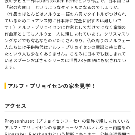
彼のデビュー作はDørstokken hemeという作品で、日本語では
「家の玄関口」というようなタイトルになるのでしょうか。
（作品のほとんどはノルウェー語の方言でタイトルがつけられ
ているためニュアンス的に日本語に完全に訳すのは難しいで
す！）アルフ・プリョイセンは作家としてだけではなく童謡の
作曲家としてもノルウェー人に親しまれています。クリスマスソ
ングなどでも有名なものがたくさんあり、私の周りのノルウェー
人たちには子供時代はアルフ・プリョイセンの童謡と共に育っ
たという人も少なくありません。ちなみに日本でも親しまれて
いるスプーンおばさんシリーズは世界23ヶ国語にも訳されてい
ます。
アルフ・プリョイセンの家を見学！
アクセス
Prøysenhuset（プリョイセンフーセ）の愛称で親しまれている
アルフ・プリョイセンの家兼ミュージアムはノルウェー内陸部の
Ringsaker, Rudshøgdaという場所にあります。公共交通機関で