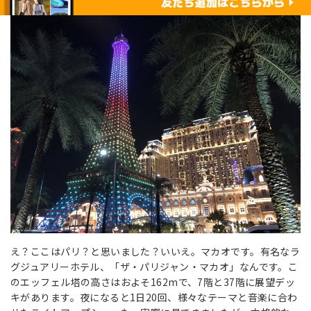
え？ここはパリ？と思いました？いいえ。マカオです。有名なラ
グジュアリーホテル、「ザ・パリジャン・マカオ」なんです。こ
のエッフェル塔の高さはおよそ162mで、7階と37階に展望デッ
キがあります。夜になると1日20回、様々なテーマと音楽に合わ