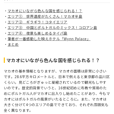
マカオにいながら色んな国を感じられる！？
エリア① 世界遺産がたくさん！マカオ半島
エリア② ギラギラ！コタイエリア
エリア③ 中国とポルトガルのミックス！コロアン島
エリア④ 夜景も楽しめるタイパ島
筆者が一番感動した映えホテル「Wynn Palace」
まとめ
マカオにいながら色んな国を感じられる！？
マカオの基本情報となりますが、マカオの面積は非常に小さい
です。28.6平方キロメートルと、日本で例えると東京都の品川区
くらい。見どころがぎゅっと凝縮されているので観光もしやす
いのです。歴史的背景でいうと、16世紀初めに布教や貿易のた
めにポルトガル人がマカオに出入りし始めたことがあり、今もマ
カオにはポルトガルの風景がいたるところに。また、マカオは
大きく分けて4つのエリアの島でできており、それぞれ雰囲気も
全く異なります。