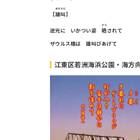
オタケビ
【
雄叫
】
さら
逆光に いかつい姿
晒
されて
ザウルス橋は 雄叫びあげて
江東区若洲海浜公園・海方