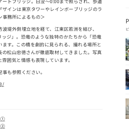
ートブリッジ。日没～0:00まで照らされ、歩道
デザインは東京タワーやレインボーブリッジのラ
ン事務所によるもの＞
P
防波堤外側埋立地を経て、江東区若洲を結び、
ブリッジ」。恐竜のような独特のかたちから「恐竜
います。この橋を劇的に見られる、撮れる場所と
長の松山忠徳さんが徹底取材してきました。写真
た雰囲気と情感も表現しています。
記事も参照ください。
3/
 ①
 ②