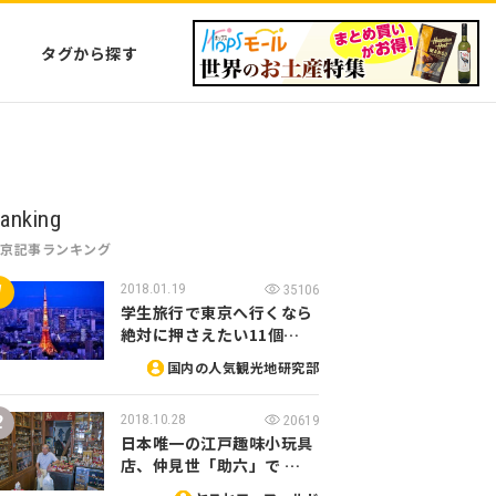
タグから探す
anking
東京記事ランキング
2018.01.19
35106
学生旅行で東京へ行くなら
絶対に押さえたい11個…
国内の人気観光地研究部
2018.10.28
20619
日本唯一の江戸趣味小玩具
店、仲見世「助六」で …