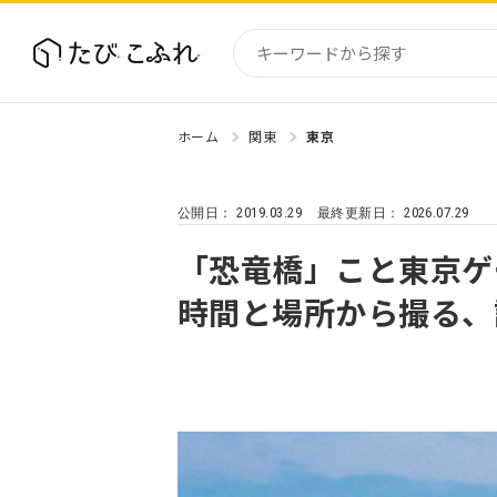
ホーム
関東
東京
国内
北海道
2019.03.29
2026.07.29
公開日：
最終更新日：
東北
関東
「恐竜橋」こと東京ゲ
中部・
時間と場所から撮る、
近畿