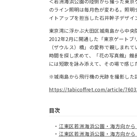
＜若洲海浜公園の陸側から撮った東京ゲ
のライン照明は毎月色が変わる。照明
イトアップを担当した石井幹子デザイ
東京湾に浮かぶ大田区城南島から中央
2012年2月に開通した「東京ゲート
（ザウルス）橋」の愛称で親しまれて
時間を探し求めて、「花の写真館」館
には短歌を詠み添えて、その場で感じ
※城南島から飛行機の光跡を撮影した
https://tabicoffret.com/article/7603
目次
江東区若洲海浜公園・海方向から
江東区若洲海浜公園・海方向から