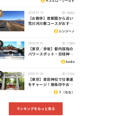
ヤスヒロ・ワールド
2018.01.10
18803
【お散歩】首都圏から近い
荒川河川敷コースがおす…
シンジーノ
2020.03.01
17849
【東京／赤坂】都内屈指の
パワースポット・日枝神…
Ando
2020.01.26
17733
【東京】愛宕神社で仕事運
をチャージ！御朱印やお…
７（なな）
ランキングをもっと見る