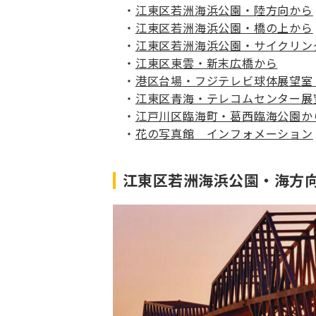
江東区若洲海浜公園・陸方向から
江東区若洲海浜公園・橋の上から
江東区若洲海浜公園・サイクリン
江東区東雲・新末広橋から
港区台場・フジテレビ球体展望室
江東区青海・テレコムセンター展
江戸川区臨海町・葛西臨海公園か
花の写真館 インフォメーション
江東区若洲海浜公園・海方