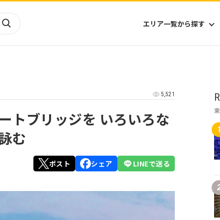
エリア一覧から探す
海外
山陰・山陽
ヨーロッパ
アフリカ
5,521
R
四国
アジア
ハワイ
九州
北米
ミクロネシア
ートブリッジを いろいろな
北陸
沖縄
中南米
オセアニア
詠む
中近東
南太平洋
ポスト
シェア
LINEで送る