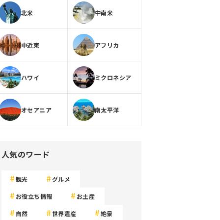
北米
中南米
中近東
アフリカ
ハワイ
ミクロネシア
オセアニア
南太平洋
人気のワード
観光
グルメ
お役立ち情報
お土産
自然
世界遺産
絶景