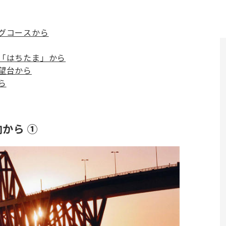
グコースから
「はちたま」から
望台から
ら
向
から ①