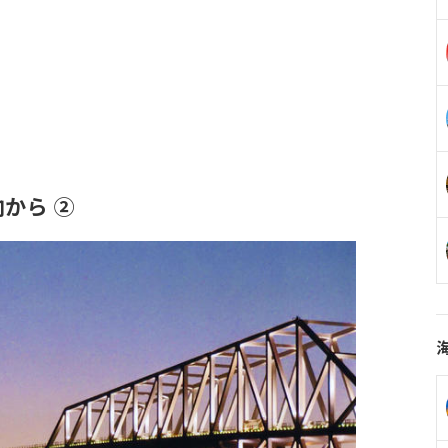
向
から ②