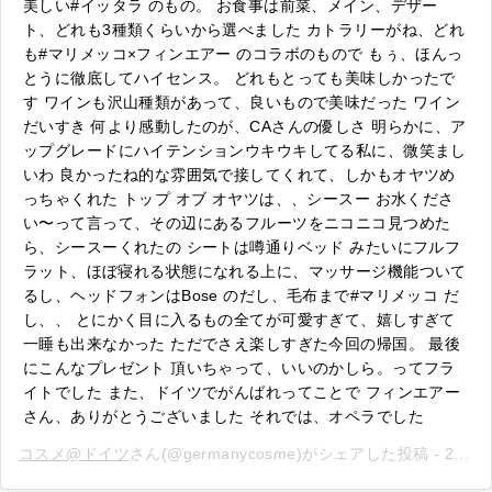
美しい#イッタラ のもの。 お食事は前菜、メイン、デザー
ト、どれも3種類くらいから選べました カトラリーがね、どれ
も#マリメッコ×フィンエアー のコラボのもので もぅ、ほんっ
とうに徹底してハイセンス。 どれもとっても美味しかったで
す ワインも沢山種類があって、良いもので美味だった ワイン
だいすき 何より感動したのが、CAさんの優しさ 明らかに、ア
ップグレードにハイテンションウキウキしてる私に、微笑まし
いわ 良かったね的な雰囲気で接してくれて、しかもオヤツめ
っちゃくれた トップ オブ オヤツは、、シースー お水くださ
い〜って言って、その辺にあるフルーツをニコニコ見つめた
ら、シースーくれたの シートは噂通りベッド みたいにフルフ
ラット、ほぼ寝れる状態になれる上に、マッサージ機能ついて
るし、ヘッドフォンはBose のだし、毛布まで#マリメッコ だ
し、、 とにかく目に入るもの全てが可愛すぎて、嬉しすぎて
一睡も出来なかった ただでさえ楽しすぎた今回の帰国。 最後
にこんなプレゼント 頂いちゃって、いいのかしら。ってフラ
イトでした また、ドイツでがんばれってことで フィンエアー
さん、ありがとうございました それでは、オペラでした
コスメ@ドイツ
さん(@germanycosme)がシェアした投稿 -
2018年 8月月25日午後12時21分PDT