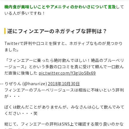
機内食が美味しいことやアメニティのかわいさについて言及
して
いる人が多いですね！
逆にフィンエアーのネガティブな評判は？
Twitterで評判や口コミを探すと、ネガティブなものが見つかり
ました。
「フィンエアーに乗ったら絶対飲んでほしい！絶品のブルーベリ
ージュース」とかいう多数の口コミを真に受けて頼んで一口飲ん
だ直後に後悔した
pic.twitter.com/Y3gUoS8x69
-- りぜりん (@harurize)
2018年10月30日
フィンエアーのブルーベリージュースは相当に不味いという評判
が・・・
ぼくは飲んだことがありませんが、みなさんは心して飲んでみて
ください・・・笑
総じて、フィンエアーの評判はSNS上で確認する限り良いのかな