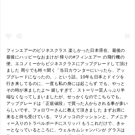
フィンエアーのビジネスクラス 楽しかった日本滞在、最後の
最後にハッピーなおまけが 帰りの#フィンエアー の飛行機の
便、エコノミーからビジネスクラスにアップグレードして頂け
ました 周りでも時々聞く「当日カウンターにいったら、アッ
プグレードになったの。」という話。10年も日本とドイツを
行き来してるのに、一度も私の身には起こらず でも、やっと
その時が来ましたよ〜 嬉しすぎて、ストーリー芸人っぷり半
端なくなってしまいましたが、せっかくなのでこちらでも。
アップグレードは「正規値段」で買った人からされる事が多い
らしいです。フォロワーさんに教えて頂きました まずお席に
来ると待ち受けている、マリメッコのクッションと、アメニテ
ィー入りのトラベルポーチにスリッパ もうこれだけで、きゃ
ーとなっているところに、ウェルカムシャンパンが グラスは