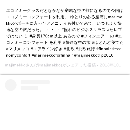
エコノミークラスだとなかなか窮屈な空の旅になるので今回は
エコノミーコンフォートを利用。 ゆとりのある座席にmarime
kkoのポーチに入ったアメニティも付いて来て、いつもより快
適な空の旅だった。 ・ ・ ・ #憧れのビジネスクラス #セレブ
ではない し #身長170cm以上 あるので #フィンエアー の #エ
コノミーコンフォート を利用 #快適な空の旅 #ほとんど寝てた
#マリメッコ #エアライン好き #北欧 #北欧旅行 #finnair #eco
nomyconfort #marimekkoforfinnair #majimekkotrip2018
majimekko
さん(@majimekko)がシェアした投稿 -
2018年10月月12日午後10時46分PDT