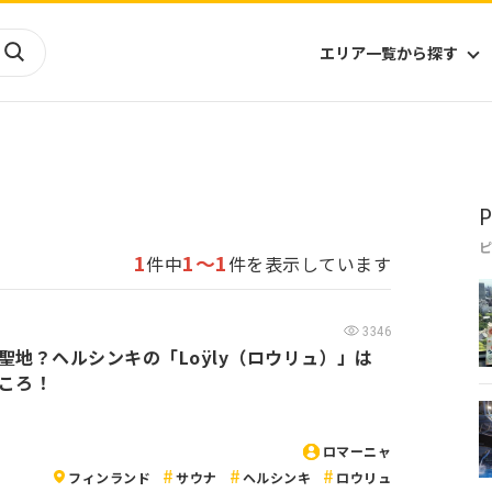
エリア一覧から探す
海外
山陰・山陽
ヨーロッパ
アフリカ
P
四国
アジア
ハワイ
九州
北米
ミクロネシア
1
1～1
件中
件を表示しています
北陸
沖縄
中南米
オセアニア
中近東
南太平洋
3346
聖地？ヘルシンキの「Loÿly（ロウリュ）」は
ころ！
ロマーニャ
フィンランド
サウナ
ヘルシンキ
ロウリュ