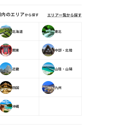
国内のエリア
から探す
エリア一覧から探す
北海道
東北
関東
中部・北陸
近畿
山陰・山陽
四国
九州
沖縄