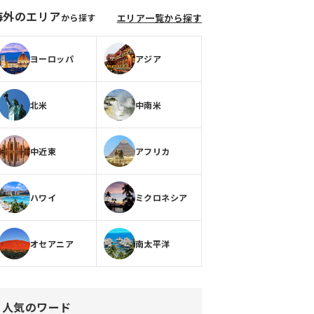
海外のエリア
から探す
エリア一覧から探す
ヨーロッパ
アジア
北米
中南米
中近東
アフリカ
ハワイ
ミクロネシア
オセアニア
南太平洋
人気のワード