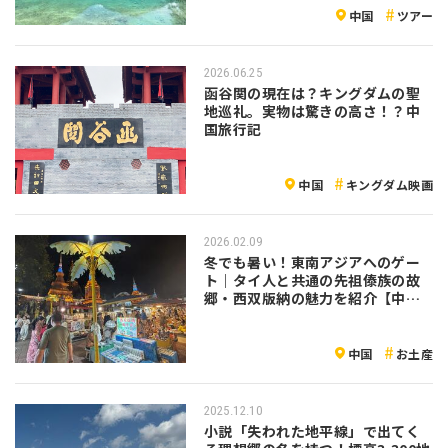
中国
ツアー
2026.06.25
函谷関の現在は？キングダムの聖
地巡礼。実物は驚きの高さ！？中
国旅行記
中国
キングダム映画
2026.02.09
冬でも暑い！東南アジアへのゲー
ト｜タイ人と共通の先祖傣族の故
郷・西双版納の魅力を紹介【中
国】
中国
お土産
2025.12.10
小説「失われた地平線」で出てく