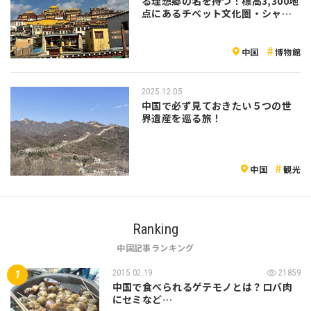
る理想郷の名を持つ！標高3,300地
点にあるチベット文化圏・シャン
グリラ（香格里拉）の魅力を紹介
中国
博物館
2025.12.05
中国で必ず見ておきたい５つの世
界遺産を巡る旅！
中国
観光
Ranking
中国記事ランキング
2015.02.19
21859
中国で食べられるゲテモノとは？ロバ肉
にセミなど…