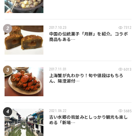
2017.10.23
7312
中国の伝統菓子「月餅」を紹介。コラボ
商品もある…
2017.11.01
6013
上海蟹が丸わかり！旬や値段はもちろ
ん、陽澄湖付…
2021.06.22
5685
古い水郷の街並みとしっかり観光も楽し
める「新場…