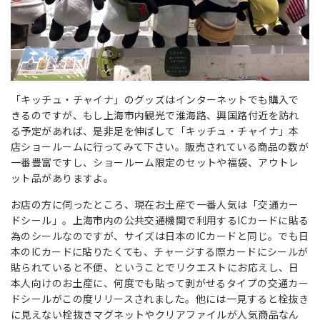
「キッチュ・チャイナ」のグッズはインターネットでも購入で
きるのですが、もし上海市内観光で淮海路、興国路付近を訪れ
る予定があれば、是非足を伸ばして「キッチュ・チャイナ」本
店ショールームに行ってみて下さい。販売されている商品の数が
一番豊富ですし、ショールーム限定のセットや福袋、アウトレ
ット品がありますよ。
お店の方に伺ったところ、現在お土産で一番人気は「交通カー
ドシール」。上海市内の公共交通機関で利用するICカードに貼る
為のシールなのですが、サイズは日本のICカードと同じ。でも日
本のICカードに貼りたくても、チャージする際カードにシールが
貼られていると不便、ということでリクエストにお応えし、日
本人向けのお土産に、何度でも貼って剥がせるタイプの交通カー
ドシールがこの度リリースされました。他には一見すると栓抜き
に見えない栓抜きマグネットやクリアファイルが人気商品なん