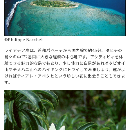
©Philippe Bacchet
ライアテア島は、首都パペーテから国内線で約45分、タヒチの
島々の中で2番目に大きな経済の中心地です。アクティビィを体
験できる魅力的な島でもあり、少し体力に自信があればタピオイ
山やテメハニ山へのハイキングにトライしてみましょう。運がよ
ければティアレ・アペタヒという珍しい花に出会うこともできま
す。