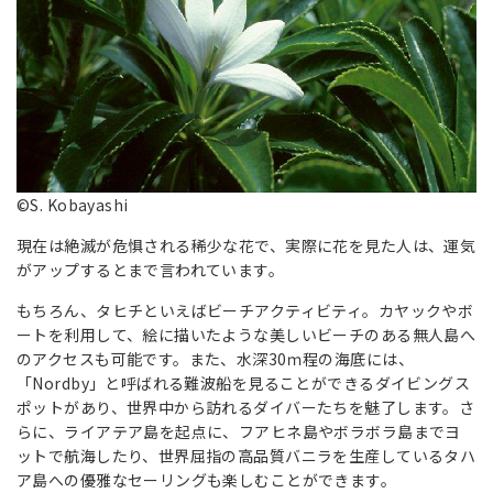
©S. Kobayashi
現在は絶滅が危惧される稀少な花で、実際に花を見た人は、運気
がアップするとまで言われています。
もちろん、タヒチといえばビーチアクティビティ。カヤックやボ
ートを利用して、絵に描いたような美しいビーチのある無人島へ
のアクセスも可能です。また、水深30ｍ程の海底には、
「Nordby」と呼ばれる難波船を見ることができるダイビングス
ポットがあり、世界中から訪れるダイバーたちを魅了します。さ
らに、ライアテア島を起点に、フアヒネ島やボラボラ島までヨ
ットで航海したり、世界屈指の高品質バニラを生産しているタハ
ア島への優雅なセーリングも楽しむことができます。