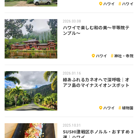
ハワイ
ハワイ
2026.03.08
ハワイで楽しむ和の美〜平等院テ
ンプル〜
ハワイ
神社・寺院
2026.01.16
緑あふれるカネオヘで深呼吸｜オ
アフ島のマイナスイオンスポット
ハワイ
植物園
2025.10.31
SUSHI激戦区ホノルル・おすすめ 3
選｜ハワイ