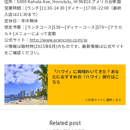
住所：5000 Kahala Ave, Honolulu, HI 96816 アメリカ合衆国
営業時間：[ランチ]11:30-14:30 [ディナー]17:00-22:00（最終
入店は21:30まで）
定休日：年中無休
想定予算：[ランチコース]$39～[ディナーコース]$70～[アラカ
ルト]メニューによって変動
公式サイト：
http://www.arancino.com/jp
※情報は取材時(2015年8月)のものです。最新情報は公式サイト
をご確認ください。
「
ハワイ
」に興味わいてきた？あな
たにおすすめの『ハワイ』旅行はこ
ちら
※外部サイトに遷移します
Related post