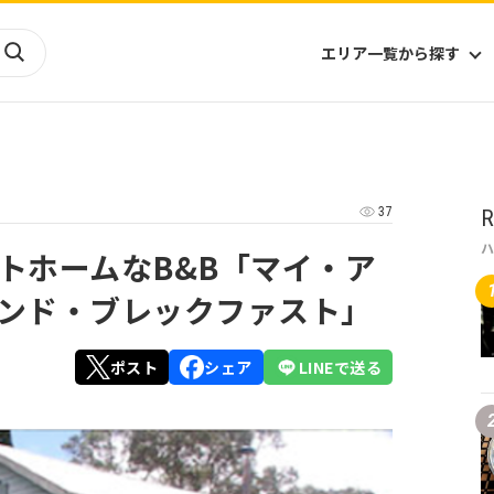
エリア一覧から探す
海外
山陰・山陽
ヨーロッパ
アフリカ
37
R
四国
アジア
ハワイ
九州
北米
ミクロネシア
トホームなB&B「マイ・ア
北陸
沖縄
中南米
オセアニア
ンド・ブレックファスト」
中近東
南太平洋
ポスト
シェア
LINEで送る