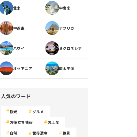
北米
中南米
中近東
アフリカ
ハワイ
ミクロネシア
オセアニア
南太平洋
人気のワード
観光
グルメ
お役立ち情報
お土産
自然
世界遺産
絶景