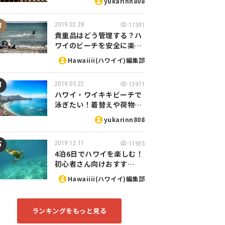
yukarinn808
2019.02.28
17591
貴重品はどう管理する？ハ
ワイのビーチを安全に楽…
Hawaiiii(ハワイイ)編集部
2019.05.22
13971
ハワイ・ワイキキビーチで
泳ぎたい！着替えや荷物…
yukarinn808
2019.12.11
11935
4泊6日でハワイを楽しむ！
初心者さん向けおすす…
Hawaiiii(ハワイイ)編集部
ランキングをもっと見る