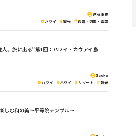
遠藤康史
ハワイ
観光
鉄道・列車・電車
住人、旅に出る"第1回：ハワイ・カウアイ島
Saeko
ハワイ
ハワイ
リゾート
観光
楽しむ和の美〜平等院テンプル〜