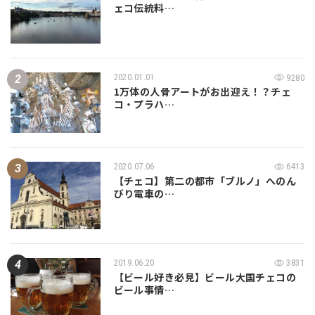
ェコ伝統料…
2020.01.01
9280
1万体の人骨アートがお出迎え！？チェ
コ・プラハ…
2020.07.06
6413
【チェコ】第二の都市「ブルノ」へのん
びり電車の…
2019.06.20
3831
【ビール好き必見】ビール大国チェコの
ビール事情…