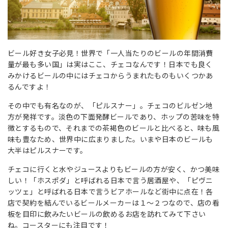
ビール好き女子必見！世界で「一人当たりのビールの年間消費
量が最も多い国」は実はここ、チェコなんです！日本でも良く
みかけるビールの中にはチェコからうまれたものもいくつかあ
るんですよ！
その中でも有名なのが、「ピルスナー」。チェコのビルゼン地
方が発祥です。淡色の下面発酵ビールであり、ホップの苦味を特
徴とするもので、それまでの茶褐色のビールと比べると、味も風
味も豊なため、世界中に広まりました。いまや日本のビールも
大半はピルスナーです。
チェコに行くと水やジュースよりもビールの方が安く、かつ美味
しい！「ホスポダ」と呼ばれる日本で言う居酒屋や、「ピヴニ
ッツェ」と呼ばれる日本で言うビアホールなど街中に点在！各
店で契約を結んでいるビールメーカーは１～２つなので、店の看
板を目印に飲みたいビールの飲めるお店を訪れてみて下さい
ね。コースターにも注目です！