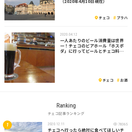
（2020年4月10日現在）
チェコ
プラハ
2020.04.12
一人あたりのビール消費量は世界
一！チェコのビアホール「ホスポ
ダ」に行ってビールとチェコ料理
を楽しもう！
チェコ
お酒
Ranking
チェコ記事ランキング
2020.12.11
78365
チェコへ行ったら絶対に食べてほしいチ