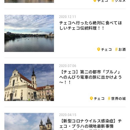
チェコ
グルメ
2020.12.11
チェコへ行ったら絶対に食べてほ
しいチェコ伝統料理！！
チェコ
お酒
2020.07.06
【チェコ】第二の都市「ブルノ」
へのんびり電車の旅に出かけよう
～！！
チェコ
世界の城
2020.04.15
【新型コロナウイルス感染症】チ
ェコ・プラハの現地最新事情