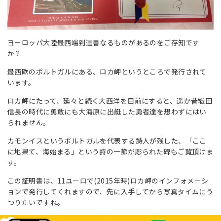
ヨーロッパ大陸最西端到達書なるものがあるのをご存知です
か？
最西欧のポルトガルにある、ロカ岬というところで発行されて
います。
ロカ岬にたって、延々と続く大西洋を目前にすると、遥か昔織田
信長の時代に勇敢にも大海原に出艇した勇者達を想わずにはい
られません。
カモンイスというポルトガルを代表する詩人が残した、「ここ
に地果て、海始まる」という詩の一節が彫られた碑もご覧頂けま
す。
この証明書は、11ユーロで(2015年時)ロカ岬のインフォメーシ
ョンで発行してくれますので、先に入手してから写真タイムにう
つりたいですね。